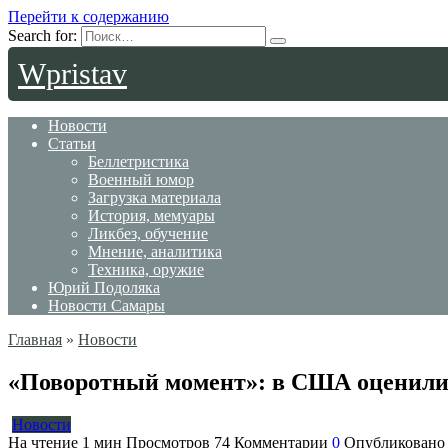
Перейти к содержанию
Search for:
Wpristav
Новости
Статьи
Беллетристика
Военный юмор
Загрузка материала
История, мемуары
Ликбез, обучение
Мнение, аналитика
Техника, оружие
Юрий Подоляка
Новости Самары
Главная
»
Новости
«Поворотный момент»: в США оценили 
Новости
На чтение
1 мин
Просмотров
74
Комментарии
0
Опубликовано