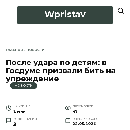
Перейти
к
Wpristav
содержанию
ГЛАВНАЯ
»
НОВОСТИ
После удара по детям: в
Госдуме призвали бить на
упреждение
НОВОСТИ
НА ЧТЕНИЕ
ПРОСМОТРОВ
2 мин
47
КОММЕНТАРИИ
ОПУБЛИКОВАНО
0
22.05.2026