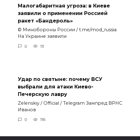
Малогабаритная угроза: в Киеве
заявили о применении Россией
ракет «Бандероль»
© Минобороны России / t.me/mod_russia
На Украине заявили
0
111
Удар по святыне: почему ВСУ
выбрали для атаки Киево-
Печерскую лавру
Zеlеnskiу / Оfficiаl / Telegram Зампред ВРНС
Иванов
0
116