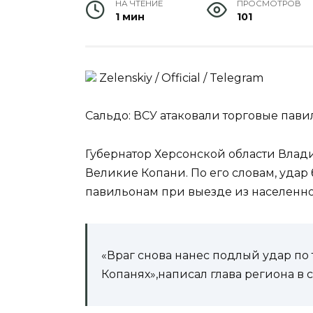
НА ЧТЕНИЕ
ПРОСМОТРОВ
1 мин
101
Zеlеnskiу / Оfficiаl / Telegram
Сальдо: ВСУ атаковали торговые пав
Губернатор Херсонской области Влад
Великие Копани. По его словам, уда
павильонам при выезде из населенно
«Враг снова нанес подлый удар п
Копанях»,написал глава региона в 