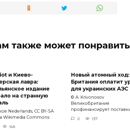
ам также может понравить
iot и Киево-
Новый атомный ход:
ерская лавра:
Британия оплатит у
льянское издание
для украинских АЭС
зало на странную
© A. Krivonosov
аль
Великобритания
профинансирует поставк
cie Nederlands, CC BY-SA
via Wikimedia Commons
0
137
146