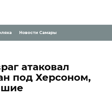
оляка
Новости Самары
раг атаковал
н под Херсоном,
вшие