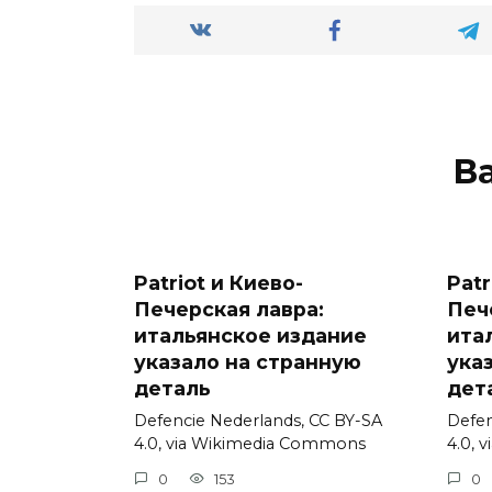
В
Patriot и Киево-
Patr
Печерская лавра:
Печ
итальянское издание
ита
указало на странную
ука
деталь
дет
Defencie Nederlands, CC BY-SA
Defen
4.0, via Wikimedia Commons
4.0, 
0
153
0