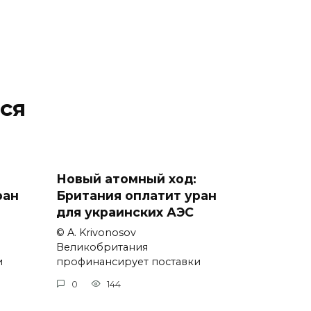
ся
Новый атомный ход:
ран
Британия оплатит уран
для украинских АЭС
© A. Krivonosov
Великобритания
и
профинансирует поставки
0
144