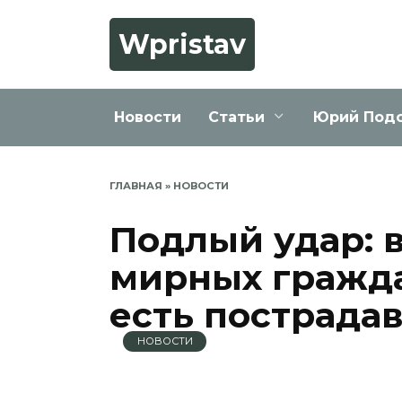
Перейти
к
Wpristav
содержанию
Новости
Статьи
Юрий Под
ГЛАВНАЯ
»
НОВОСТИ
Подлый удар: в
мирных гражда
есть пострада
НОВОСТИ