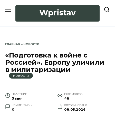
Перейти
к
Wpristav
содержанию
ГЛАВНАЯ
»
НОВОСТИ
«Подготовка к войне с
Россией». Европу уличили
в милитаризации
НОВОСТИ
НА ЧТЕНИЕ
ПРОСМОТРОВ
3 мин
48
КОММЕНТАРИИ
ОПУБЛИКОВАНО
0
08.05.2026