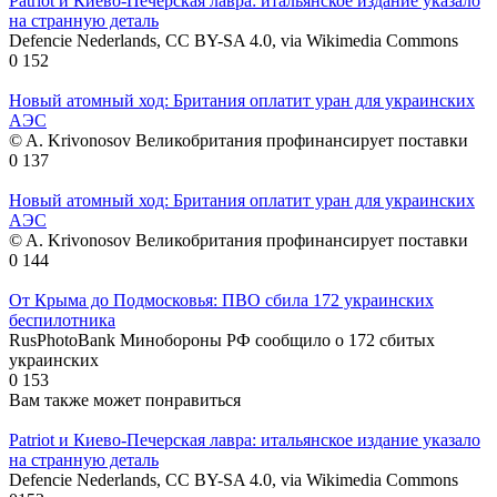
Patriot и Киево-Печерская лавра: итальянское издание указало
на странную деталь
Defencie Nederlands, CC BY-SA 4.0, via Wikimedia Commons
0
152
Новый атомный ход: Британия оплатит уран для украинских
АЭС
© A. Krivonosov Великобритания профинансирует поставки
0
137
Новый атомный ход: Британия оплатит уран для украинских
АЭС
© A. Krivonosov Великобритания профинансирует поставки
0
144
От Крыма до Подмосковья: ПВО сбила 172 украинских
беспилотника
RusPhotoBank Минобороны РФ сообщило о 172 сбитых
украинских
0
153
Вам также может понравиться
Patriot и Киево-Печерская лавра: итальянское издание указало
на странную деталь
Defencie Nederlands, CC BY-SA 4.0, via Wikimedia Commons