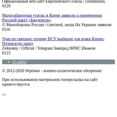
Официальный веб-сайт Европейского союза / commission.
0
129
Малогабаритная угроза: в Киеве заявили о применении
Россией ракет «Бандероль»
© Минобороны России / t.me/mod_russia На Украине заявили
0
116
Удар по святыне: почему ВСУ выбрали для атаки Киево-
Печерскую лавру
Zеlеnskiу / Оfficiаl / Telegram Зампред ВРНС Иванов
0
123
О сайте
© 2012-2026 Wpristav - военно-политическое обозрение
При использовании материалов гиперссылка на сайт
приветствуется