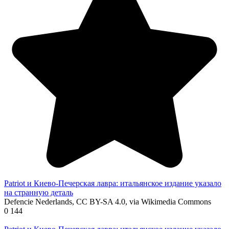
Patriot и Киево-Печерская лавра: итальянское издание указало
на странную деталь
Defencie Nederlands, CC BY-SA 4.0, via Wikimedia Commons
0
144