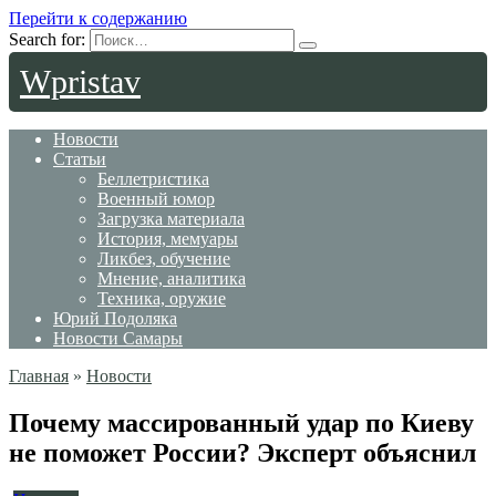
Перейти к содержанию
Search for:
Wpristav
Новости
Статьи
Беллетристика
Военный юмор
Загрузка материала
История, мемуары
Ликбез, обучение
Мнение, аналитика
Техника, оружие
Юрий Подоляка
Новости Самары
Главная
»
Новости
Почему массированный удар по Киеву
не поможет России? Эксперт объяснил