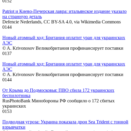
0
152
Patriot и Киево-Печерская лавра: итальянское издание указало
на странную деталь
Defencie Nederlands, CC BY-SA 4.0, via Wikimedia Commons
0
144
Новый атомный ход: Британия оплатит уран для украинских
АЭС
© A. Krivonosov Великобритания профинансирует поставки
0
137
Новый атомный ход: Британия оплатит уран для украинских
АЭС
© A. Krivonosov Великобритания профинансирует поставки
0
144
От Крыма до Подмосковья: ПВО сбила 172 украинских
беспилотника
RusPhotoBank Минобороны РФ сообщило о 172 сбитых
украинских
0
153
Подводная угроза: Украина показала дрон Sea Trident с тонной
взрывчатки