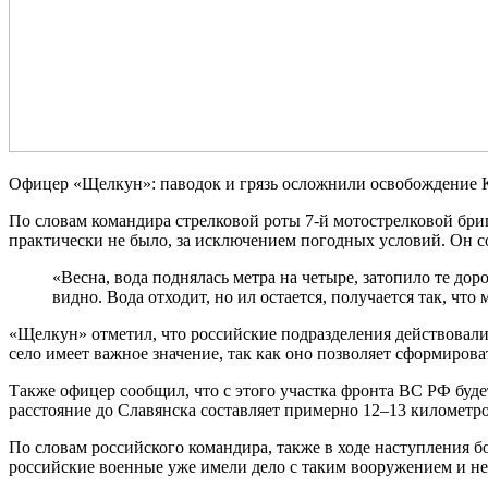
Офицер «Щелкун»: паводок и грязь осложнили освобождение
По словам командира стрелковой роты 7-й мотострелковой б
практически не было, за исключением погодных условий. Он с
«Весна, вода поднялась метра на четыре, затопило те до
видно. Вода отходит, но ил остается, получается так, чт
«Щелкун» отметил, что российские подразделения действовали
село имеет важное значение, так как оно позволяет сформиров
Также офицер сообщил, что с этого участка фронта ВС РФ буде
расстояние до Славянска составляет примерно 12–13 километро
По словам российского командира, также в ходе наступления
российские военные уже имели дело с таким вооружением и не