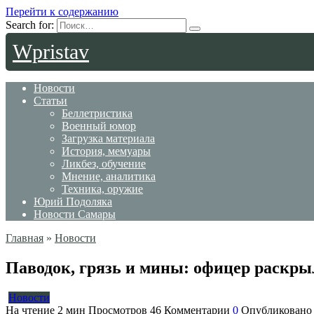
Перейти к содержанию
Search for:
Wpristav
Новости
Статьи
Беллетристика
Военный юмор
Загрузка материала
История, мемуары
Ликбез, обучение
Мнение, аналитика
Техника, оружие
Юрий Подоляка
Новости Самары
Главная
»
Новости
Паводок, грязь и мины: офицер раскры
Новости
На чтение
2 мин
Просмотров
46
Комментарии
0
Опубликовано