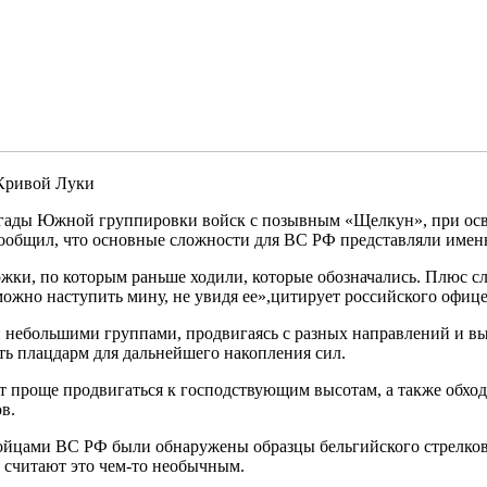
 Кривой Луки
ригады Южной группировки войск с позывным «Щелкун», при о
ообщил, что основные сложности для ВС РФ представляли именн
рожки, по которым раньше ходили, которые обозначались. Плюс сл
о можно наступить мину, не увидя ее»,цитирует российского офи
 небольшими группами, продвигаясь с разных направлений и вых
ать плацдарм для дальнейшего накопления сил.
т проще продвигаться к господствующим высотам, а также обход
в.
 бойцами ВС РФ были обнаружены образцы бельгийского стрелко
 считают это чем-то необычным.