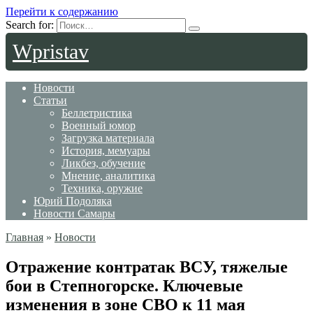
Перейти к содержанию
Search for:
Wpristav
Новости
Статьи
Беллетристика
Военный юмор
Загрузка материала
История, мемуары
Ликбез, обучение
Мнение, аналитика
Техника, оружие
Юрий Подоляка
Новости Самары
Главная
»
Новости
Отражение контратак ВСУ, тяжелые
бои в Степногорске. Ключевые
изменения в зоне СВО к 11 мая