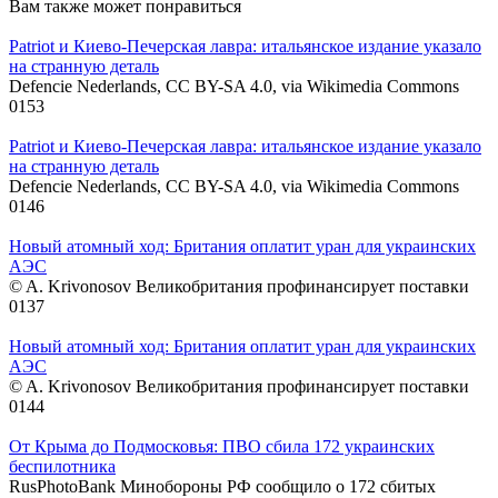
Вам также может понравиться
Patriot и Киево-Печерская лавра: итальянское издание указало
на странную деталь
Defencie Nederlands, CC BY-SA 4.0, via Wikimedia Commons
0
153
Patriot и Киево-Печерская лавра: итальянское издание указало
на странную деталь
Defencie Nederlands, CC BY-SA 4.0, via Wikimedia Commons
0
146
Новый атомный ход: Британия оплатит уран для украинских
АЭС
© A. Krivonosov Великобритания профинансирует поставки
0
137
Новый атомный ход: Британия оплатит уран для украинских
АЭС
© A. Krivonosov Великобритания профинансирует поставки
0
144
От Крыма до Подмосковья: ПВО сбила 172 украинских
беспилотника
RusPhotoBank Минобороны РФ сообщило о 172 сбитых