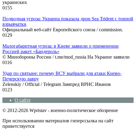
украинских
0
155
Подводная угроза: Украина показала дрон Sea Trident с тонной
взрывчатки
Официальный веб-сайт Европейского союза / commission.
0
129
Малогабаритная угроза: в Киеве заявили о применении
Россией ракет «Бандероль»
© Минобороны России / t.me/mod_russia На Украине заявили
0
116
Удар по святыне: почему ВСУ выбрали для атаки Киево-
Печерскую лавру
Zеlеnskiу / Оfficiаl / Telegram Зампред ВРНС Иванов
0
123
О сайте
© 2012-2026 Wpristav - военно-политическое обозрение
При использовании материалов гиперссылка на сайт
приветствуется