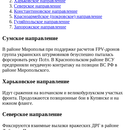
Харьковское направление
Северское направление
Константиновское направление
Красноармейское (покровское) направление
Гуляйпольское направление
Запорожское направление
Сумское направление
В районе Мирополья при поддержке расчетов FPV-дронов
группа украинских штурмовиков безуспешно пыталась
форсировать реку Псёл. В Краснопольском районе ВСУ
предприняли неудачную контратаку на позиции ВС РФ в
районе Миропольского.
Харьковское направление
Идут сражения на волчанском и великобурлукском участках
фронта. Продолжаются позиционные бои в Купянске и на
южном фланге.
Северское направление
Фиксируются взаимные вылазки вражеских ДРГ в районе