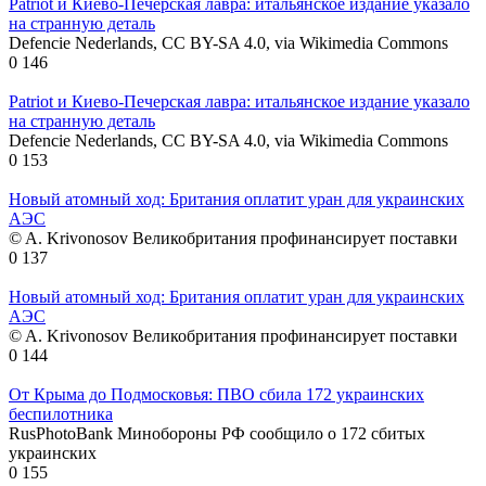
Patriot и Киево-Печерская лавра: итальянское издание указало
на странную деталь
Defencie Nederlands, CC BY-SA 4.0, via Wikimedia Commons
0
146
Patriot и Киево-Печерская лавра: итальянское издание указало
на странную деталь
Defencie Nederlands, CC BY-SA 4.0, via Wikimedia Commons
0
153
Новый атомный ход: Британия оплатит уран для украинских
АЭС
© A. Krivonosov Великобритания профинансирует поставки
0
137
Новый атомный ход: Британия оплатит уран для украинских
АЭС
© A. Krivonosov Великобритания профинансирует поставки
0
144
От Крыма до Подмосковья: ПВО сбила 172 украинских
беспилотника
RusPhotoBank Минобороны РФ сообщило о 172 сбитых
украинских
0
155