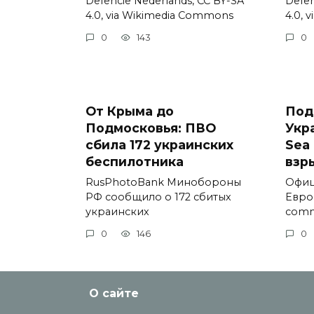
Defencie Nederlands, CC BY-SA
Defen
4.0, via Wikimedia Commons
4.0, 
0
143
0
От Крыма до
Под
Подмосковья: ПВО
Укр
сбила 172 украинских
Sea 
беспилотника
взр
RusPhotoBank Минобороны
Офиц
РФ сообщило о 172 сбитых
Евро
украинских
comm
0
146
0
О сайте