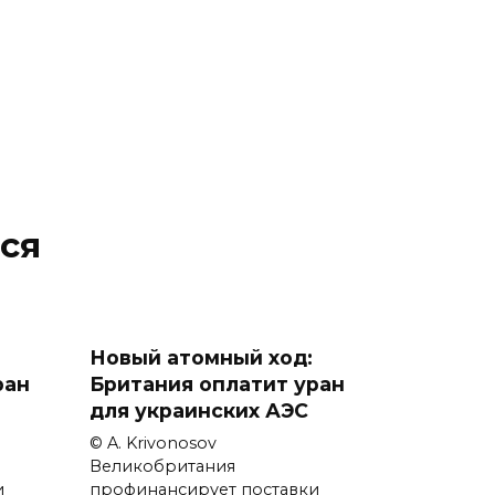
ся
Новый атомный ход:
ран
Британия оплатит уран
для украинских АЭС
© A. Krivonosov
Великобритания
и
профинансирует поставки