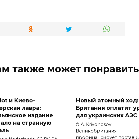
ам также может понравить
iot и Киево-
Новый атомный ход:
ерская лавра:
Британия оплатит у
льянское издание
для украинских АЭС
зало на странную
© A. Krivonosov
аль
Великобритания
профинансирует поставк