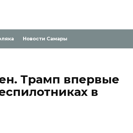
оляка
Новости Самары
ен. Трамп впервые
беспилотниках в