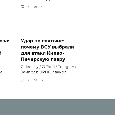
0
139
оза:
Удар по святыне:
почему ВСУ выбрали
й
для атаки Киево-
Печерскую лавру
Zеlеnskiу / Оfficiаl / Telegram
не
Зампред ВРНС Иванов
0
117