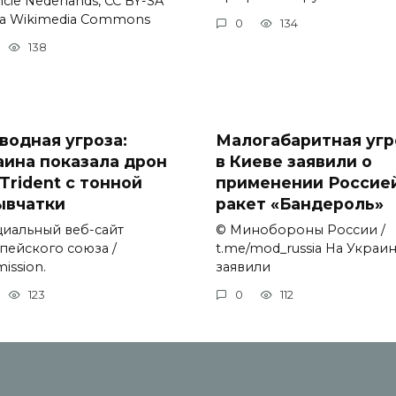
cie Nederlands, CC BY-SA
via Wikimedia Commons
0
134
138
водная угроза:
Малогабаритная угр
аина показала дрон
в Киеве заявили о
Trident с тонной
применении Россие
ывчатки
ракет «Бандероль»
иальный веб-сайт
© Минобороны России /
пейского союза /
t.me/mod_russia На Украи
ission.
заявили
123
0
112