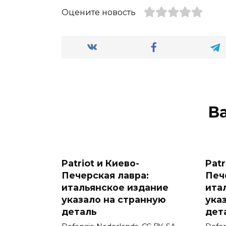
Оцените новость
В
Patriot и Киево-
Patr
Печерская лавра:
Печ
итальянское издание
ита
указало на странную
ука
деталь
дет