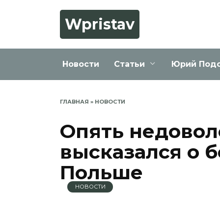
Перейти
к
Wpristav
содержанию
Новости
Статьи
Юрий Под
ГЛАВНАЯ
»
НОВОСТИ
Опять недовол
высказался о 
Польше
НОВОСТИ