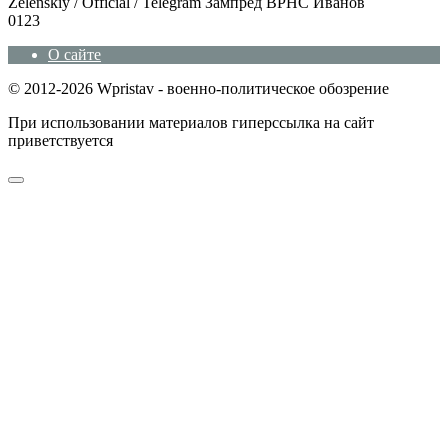
Zеlеnskiу / Оfficiаl / Telegram Зампред ВРНС Иванов
0
123
О сайте
© 2012-2026 Wpristav - военно-политическое обозрение
При использовании материалов гиперссылка на сайт
приветствуется