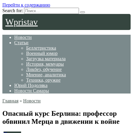
Перейти к содержанию
Search for:
Wpristav
Новости
Статьи
Беллетристика
Военный юмор
Загрузка материала
История, мемуары
Ликбез, обучение
Мнение, аналитика
Техника, оружие
Юрий Подоляка
Новости Самары
Главная
»
Новости
Опасный курс Берлина: профессор
обвинил Мерца в движении к войне