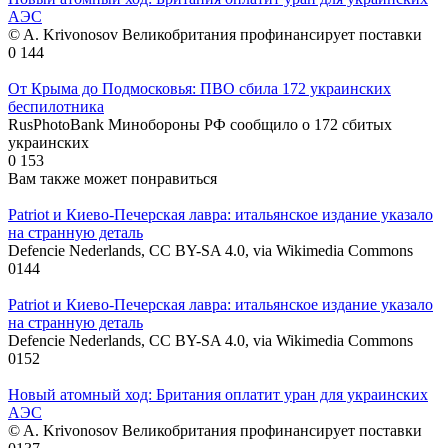
АЭС
© A. Krivonosov Великобритания профинансирует поставки
0
144
От Крыма до Подмосковья: ПВО сбила 172 украинских
беспилотника
RusPhotoBank Минобороны РФ сообщило о 172 сбитых
украинских
0
153
Вам также может понравиться
Patriot и Киево-Печерская лавра: итальянское издание указало
на странную деталь
Defencie Nederlands, CC BY-SA 4.0, via Wikimedia Commons
0
144
Patriot и Киево-Печерская лавра: итальянское издание указало
на странную деталь
Defencie Nederlands, CC BY-SA 4.0, via Wikimedia Commons
0
152
Новый атомный ход: Британия оплатит уран для украинских
АЭС
© A. Krivonosov Великобритания профинансирует поставки