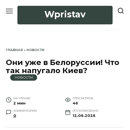
Перейти
к
Wpristav
содержанию
ГЛАВНАЯ
»
НОВОСТИ
Они уже в Белоруссии! Что
так напугало Киев?
НОВОСТИ
НА ЧТЕНИЕ
ПРОСМОТРОВ
2 мин
46
КОММЕНТАРИИ
ОПУБЛИКОВАНО
0
12.06.2026