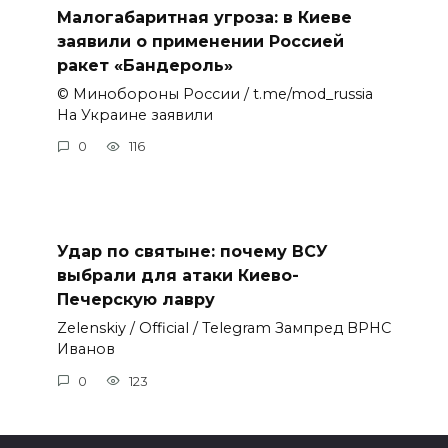
Малогабаритная угроза: в Киеве
заявили о применении Россией
ракет «Бандероль»
© Минобороны России / t.me/mod_russia
На Украине заявили
0
116
Удар по святыне: почему ВСУ
выбрали для атаки Киево-
Печерскую лавру
Zеlеnskiу / Оfficiаl / Telegram Зампред ВРНС
Иванов
0
123