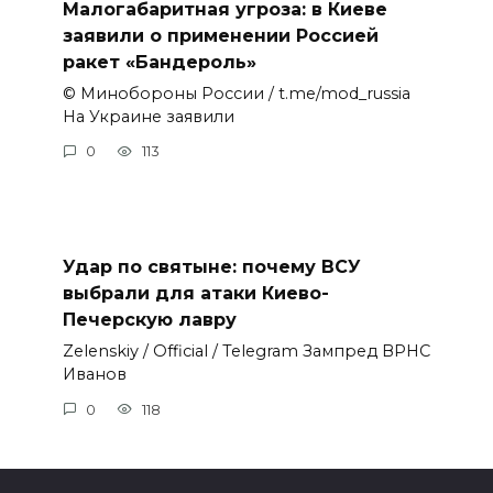
Малогабаритная угроза: в Киеве
заявили о применении Россией
ракет «Бандероль»
© Минобороны России / t.me/mod_russia
На Украине заявили
0
113
Удар по святыне: почему ВСУ
выбрали для атаки Киево-
Печерскую лавру
Zеlеnskiу / Оfficiаl / Telegram Зампред ВРНС
Иванов
0
118