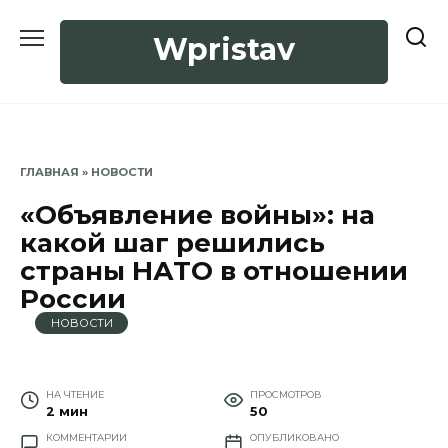
Перейти
к
Wpristav
содержанию
ГЛАВНАЯ
»
НОВОСТИ
«Объявление войны»: на
какой шаг решились
страны НАТО в отношении
России
НОВОСТИ
НА ЧТЕНИЕ
ПРОСМОТРОВ
2 мин
50
КОММЕНТАРИИ
ОПУБЛИКОВАНО