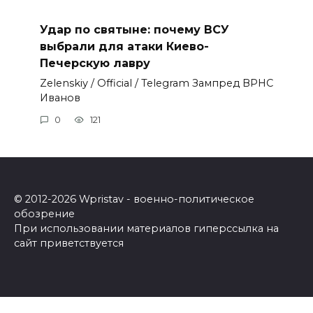
Удар по святыне: почему ВСУ
выбрали для атаки Киево-
Печерскую лавру
Zеlеnskiу / Оfficiаl / Telegram Зампред ВРНС
Иванов
0
121
© 2012-2026 Wpristav - военно-политическое
обозрение
При использовании материалов гиперссылка на
сайт приветствуется