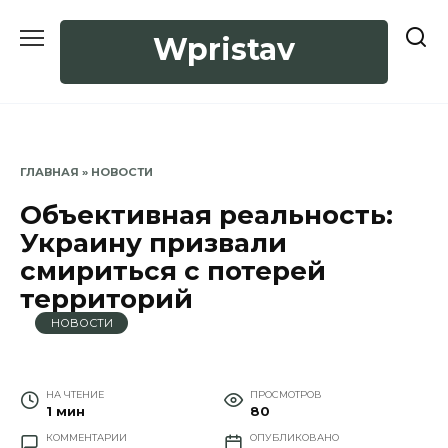
Перейти
к
Wpristav
содержанию
ГЛАВНАЯ
»
НОВОСТИ
Объективная реальность:
Украину призвали
смириться с потерей
территорий
НОВОСТИ
НА ЧТЕНИЕ
ПРОСМОТРОВ
1 мин
80
КОММЕНТАРИИ
ОПУБЛИКОВАНО