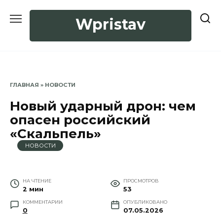
Перейти
к
Wpristav
содержанию
ГЛАВНАЯ
»
НОВОСТИ
Новый ударный дрон: чем
опасен российский
«Скальпель»
НОВОСТИ
НА ЧТЕНИЕ
ПРОСМОТРОВ
2 мин
53
КОММЕНТАРИИ
ОПУБЛИКОВАНО
0
07.05.2026