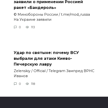
заявили о применении Россией
ракет «Бандероль»
© Минобороны России / t.me/mod_russia
На Украине заявили
0
113
Удар по святыне: почему ВСУ
выбрали для атаки Киево-
Печерскую лавру
Zеlеnskiу / Оfficiаl / Telegram Зампред ВРНС
Иванов
0
118