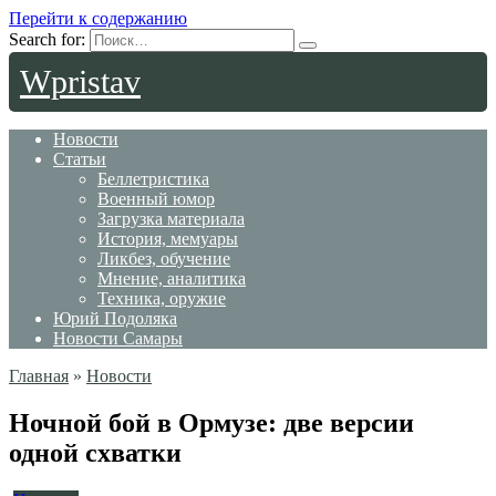
Перейти к содержанию
Search for:
Wpristav
Новости
Статьи
Беллетристика
Военный юмор
Загрузка материала
История, мемуары
Ликбез, обучение
Мнение, аналитика
Техника, оружие
Юрий Подоляка
Новости Самары
Главная
»
Новости
Ночной бой в Ормузе: две версии
одной схватки