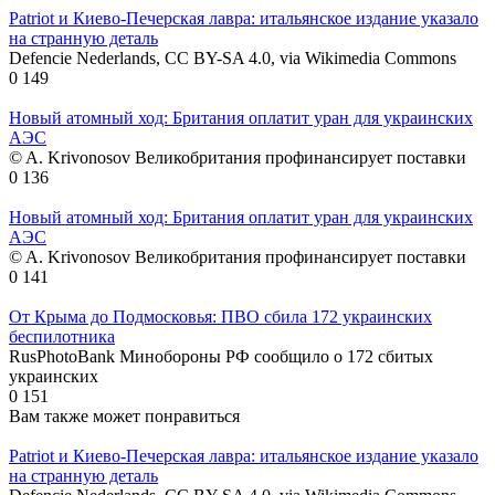
Patriot и Киево-Печерская лавра: итальянское издание указало
на странную деталь
Defencie Nederlands, CC BY-SA 4.0, via Wikimedia Commons
0
149
Новый атомный ход: Британия оплатит уран для украинских
АЭС
© A. Krivonosov Великобритания профинансирует поставки
0
136
Новый атомный ход: Британия оплатит уран для украинских
АЭС
© A. Krivonosov Великобритания профинансирует поставки
0
141
От Крыма до Подмосковья: ПВО сбила 172 украинских
беспилотника
RusPhotoBank Минобороны РФ сообщило о 172 сбитых
украинских
0
151
Вам также может понравиться
Patriot и Киево-Печерская лавра: итальянское издание указало
на странную деталь