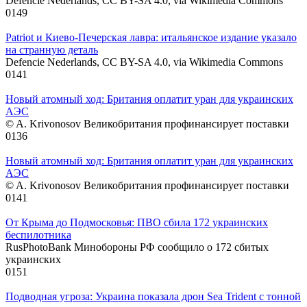
Defencie Nederlands, CC BY-SA 4.0, via Wikimedia Commons
0
149
Patriot и Киево-Печерская лавра: итальянское издание указало
на странную деталь
Defencie Nederlands, CC BY-SA 4.0, via Wikimedia Commons
0
141
Новый атомный ход: Британия оплатит уран для украинских
АЭС
© A. Krivonosov Великобритания профинансирует поставки
0
136
Новый атомный ход: Британия оплатит уран для украинских
АЭС
© A. Krivonosov Великобритания профинансирует поставки
0
141
От Крыма до Подмосковья: ПВО сбила 172 украинских
беспилотника
RusPhotoBank Минобороны РФ сообщило о 172 сбитых
украинских
0
151
Подводная угроза: Украина показала дрон Sea Trident с тонной