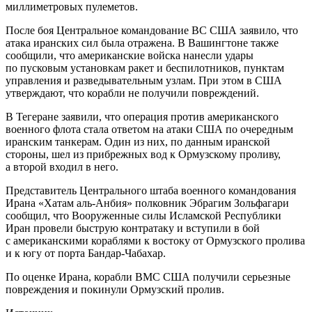
миллиметровых пулеметов.
После боя Центральное командование ВС США заявило, что
атака иранских сил была отражена. В Вашингтоне также
сообщили, что американские войска нанесли удары
по пусковым установкам ракет и беспилотников, пунктам
управления и разведывательным узлам. При этом в США
утверждают, что корабли не получили повреждений.
В Тегеране заявили, что операция против американского
военного флота стала ответом на атаки США по очередным
иранским танкерам. Один из них, по данным иранской
стороны, шел из прибрежных вод к Ормузскому проливу,
а второй входил в него.
Представитель Центрального штаба военного командования
Ирана «Хатам аль-Анбия» полковник Эбрагим Зольфагари
сообщил, что Вооруженные силы Исламской Республики
Иран провели быструю контратаку и вступили в бой
с американскими кораблями к востоку от Ормузского пролива
и к югу от порта Бандар-Чабахар.
По оценке Ирана, корабли ВМС США получили серьезные
повреждения и покинули Ормузский пролив.