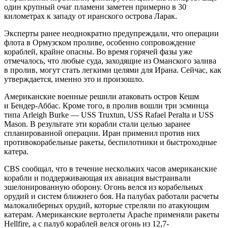
один крупный очаг пламени заметен примерно в 30
километрах к западу от иранского острова Ларак.
Эксперты ранее неоднократно предупреждали, что операции
флота в Ормузском проливе, особенно сопровождение
кораблей, крайне опасны. Во время горячей фазы уже
отмечалось, что любые суда, заходящие из Оманского залива
в пролив, могут стать легкими целями для Ирана. Сейчас, как
утверждается, именно это и произошло.
Американские военные решили атаковать остров Кешм
и Бендер-Аббас. Кроме того, в пролив вошли три эсминца
типа Arleigh Burke — USS Truxtun, USS Rafael Peralta и USS
Mason. В результате эти корабли стали целью заранее
спланированной операции. Иран применил против них
противокорабельные ракеты, беспилотники и быстроходные
катера.
CBS сообщал, что в течение нескольких часов американские
корабли и поддерживающая их авиация выстраивали
эшелонированную оборону. Огонь велся из корабельных
орудий и систем ближнего боя. На палубах работали расчеты
малокалиберных орудий, которые стреляли по атакующим
катерам. Американские вертолеты Apache применяли ракеты
Hellfire, а с палуб кораблей велся огонь из 12,7-