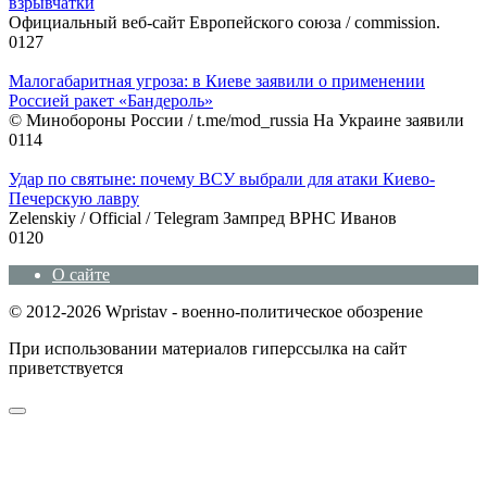
взрывчатки
Официальный веб-сайт Европейского союза / commission.
0
127
Малогабаритная угроза: в Киеве заявили о применении
Россией ракет «Бандероль»
© Минобороны России / t.me/mod_russia На Украине заявили
0
114
Удар по святыне: почему ВСУ выбрали для атаки Киево-
Печерскую лавру
Zеlеnskiу / Оfficiаl / Telegram Зампред ВРНС Иванов
0
120
О сайте
© 2012-2026 Wpristav - военно-политическое обозрение
При использовании материалов гиперссылка на сайт
приветствуется