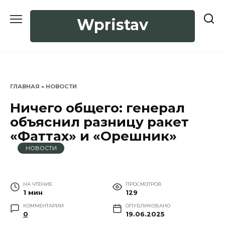
Перейти
к
Wpristav
содержанию
ГЛАВНАЯ
»
НОВОСТИ
Ничего общего: генерал
объяснил разницу ракет
«Фаттах» и «Орешник»
НОВОСТИ
НА ЧТЕНИЕ
ПРОСМОТРОВ
1 мин
129
КОММЕНТАРИИ
ОПУБЛИКОВАНО
0
19.06.2025