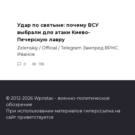
Удар по святыне: почему ВСУ
выбрали для атаки Киево-
Печерскую лавру
Zеlеnskiу / Оfficiаl / Telegram Зампред ВРНС
Иванов
0
118
© 2012-2026 Wpristav - военно-политическое
обозрение
При использовании материалов гиперссылка на
сайт приветствуется