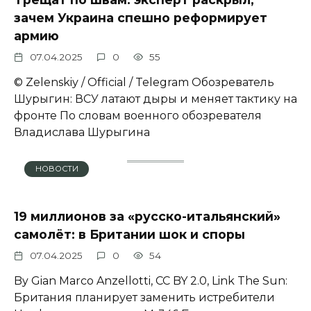
зачем Украина спешно реформирует
армию
07.04.2025
0
55
© Zеlеnskiу / Оfficiаl / Telegram Обозреватель
Шурыгин: ВСУ латают дыры и меняет тактику на
фронте По словам военного обозревателя
Владислава Шурыгина
НОВОСТИ
19 миллионов за «русско-итальянский»
самолёт: в Британии шок и споры
07.04.2025
0
54
By Gian Marco Anzellotti, CC BY 2.0, Link The Sun:
Британия планирует заменить истребители