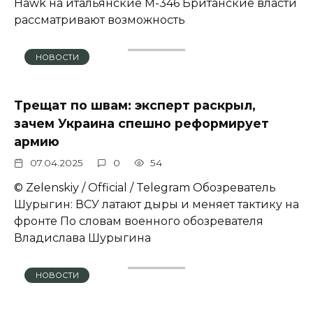
Hawk на итальянские M-346 Британские власти
рассматривают возможность
НОВОСТИ
Трещат по швам: эксперт раскрыл,
зачем Украина спешно реформирует
армию
07.04.2025
0
54
© Zеlеnskiу / Оfficiаl / Telegram Обозреватель
Шурыгин: ВСУ латают дыры и меняет тактику на
фронте По словам военного обозревателя
Владислава Шурыгина
НОВОСТИ