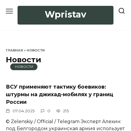
Перейти
к
Wpristav
содержанию
ГЛАВНАЯ
»
НОВОСТИ
Новости
НОВОСТИ
ВСУ применяют тактику боевиков:
штурмы на джихад-мобилях у границ
России
07.04.2025
0
215
© Zеlеnskiу / Оfficiаl / Telegram Эксперт Алехин:
под Белгородом украинская армия использует