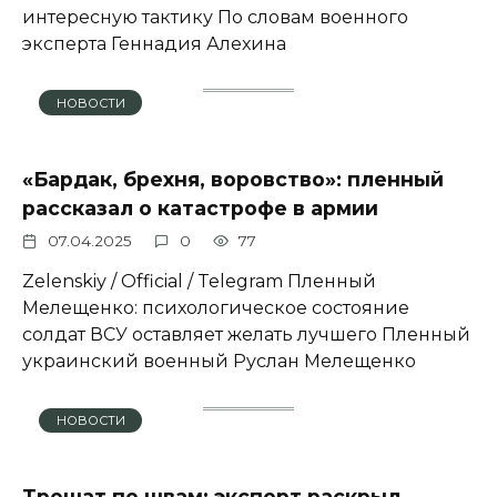
интересную тактику По словам военного
эксперта Геннадия Алехина
НОВОСТИ
«Бардак, брехня, воровство»: пленный
рассказал о катастрофе в армии
07.04.2025
0
77
Zеlеnskiу / Оfficiаl / Telegram Пленный
Мелещенко: психологическое состояние
солдат ВСУ оставляет желать лучшего Пленный
украинский военный Руслан Мелещенко
НОВОСТИ
Трещат по швам: эксперт раскрыл,