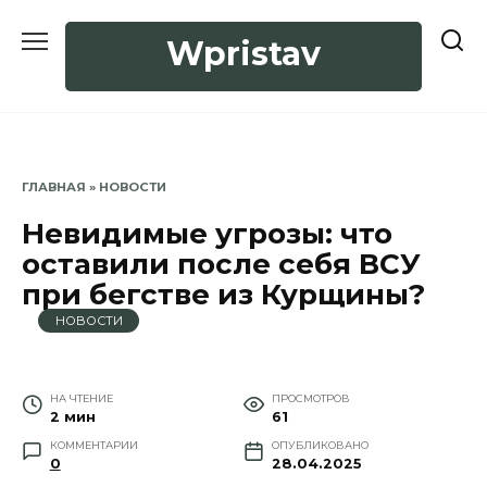
Перейти
к
Wpristav
содержанию
ГЛАВНАЯ
»
НОВОСТИ
Невидимые угрозы: что
оставили после себя ВСУ
при бегстве из Курщины?
НОВОСТИ
НА ЧТЕНИЕ
ПРОСМОТРОВ
2 мин
61
КОММЕНТАРИИ
ОПУБЛИКОВАНО
0
28.04.2025