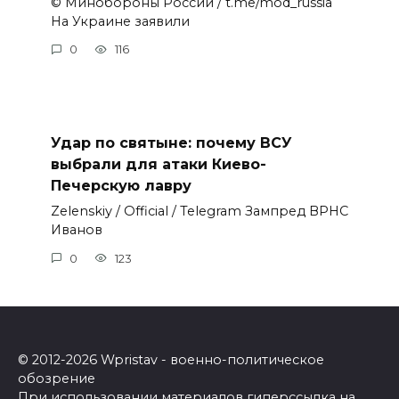
© Минобороны России / t.me/mod_russia
На Украине заявили
0
116
Удар по святыне: почему ВСУ
выбрали для атаки Киево-
Печерскую лавру
Zеlеnskiу / Оfficiаl / Telegram Зампред ВРНС
Иванов
0
123
© 2012-2026 Wpristav - военно-политическое
обозрение
При использовании материалов гиперссылка на