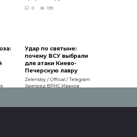
0
139
оза:
Удар по святыне:
почему ВСУ выбрали
й
для атаки Киево-
Печерскую лавру
Zеlеnskiу / Оfficiаl / Telegram
не
Зампред ВРНС Иванов
0
118