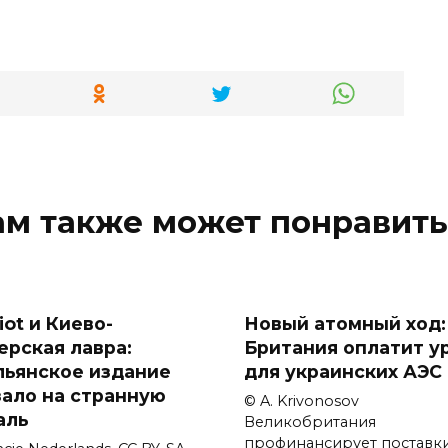
ам также может понравить
iot и Киево-
Новый атомный ход:
ерская лавра:
Британия оплатит у
льянское издание
для украинских АЭС
зало на странную
© A. Krivonosov
аль
Великобритания
профинансирует поставк