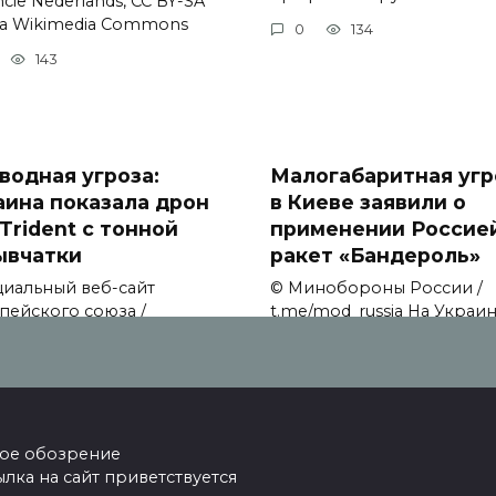
cie Nederlands, CC BY-SA
via Wikimedia Commons
0
134
143
водная угроза:
Малогабаритная угр
аина показала дрон
в Киеве заявили о
Trident с тонной
применении Россие
ывчатки
ракет «Бандероль»
иальный веб-сайт
© Минобороны России /
пейского союза /
t.me/mod_russia На Украи
ission.
заявили
124
0
112
ское обозрение
ка на сайт приветствуется