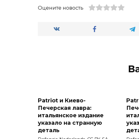
Оцените новость
В
Patriot и Киево-
Patr
Печерская лавра:
Печ
итальянское издание
ита
указало на странную
ука
деталь
дет