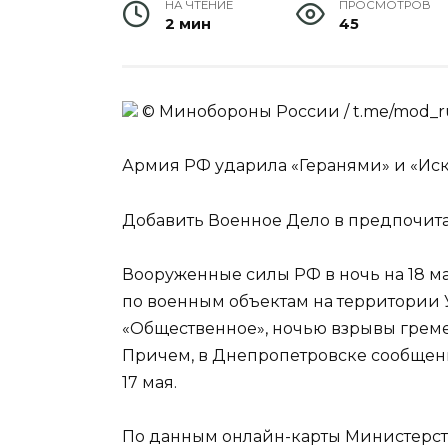
НА ЧТЕНИЕ
ПРОСМОТРОВ
2 мин
45
© Минобороны России / t.me/mod_ru
Армия РФ ударила «Геранями» и «Ис
Добавить Военное Дело в предпочит
Вооруженные силы РФ в ночь на 18 м
по военным объектам на территории 
«Общественное», ночью взрывы грем
Причем, в Днепропетровске сообщени
17 мая.
По данным онлайн-карты Министерс