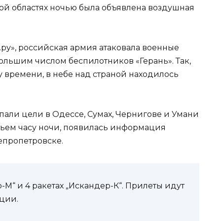
ой областях ночью была объявлена воздушная
ру», российская армия атаковала военные
ольшим числом беспилотников «Герань». Так,
у времени, в небе над страной находилось
опали цели в Одессе, Сумах, Чернигове и Умани
етьем часу ночи, появилась информация
непропетровске.
-М“ и 4 ракетах „Искандер-К“. Прилеты идут
ации.