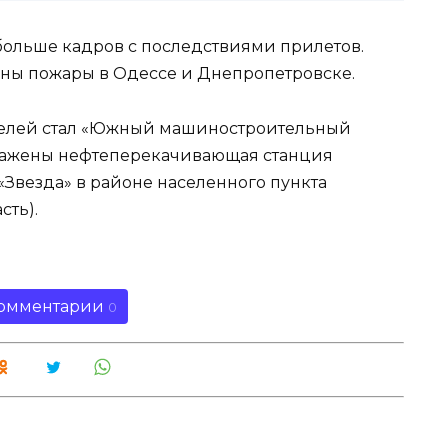
 больше кадров с последствиями прилетов.
дны пожары в Одессе и Днепропетровске.
 целей стал «Южный машиностроительный
оражены нефтеперекачивающая станция
Звезда» в районе населенного пункта
ть).
омментарии
0