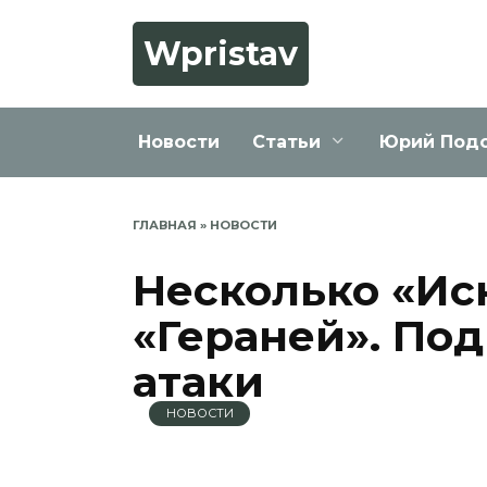
Перейти
к
Wpristav
содержанию
Новости
Статьи
Юрий Под
ГЛАВНАЯ
»
НОВОСТИ
Несколько «Ис
«Гераней». По
атаки
НОВОСТИ