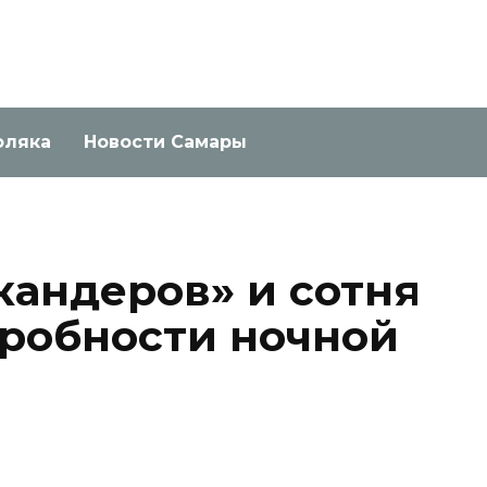
оляка
Новости Самары
кандеров» и сотня
дробности ночной