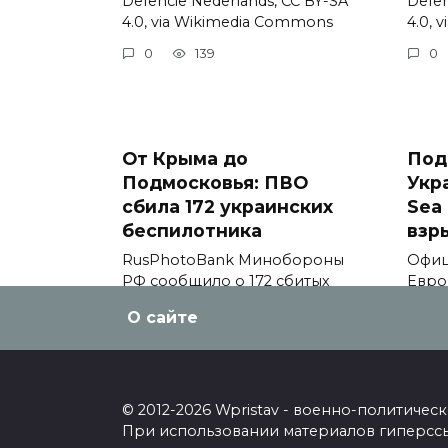
Defencie Nederlands, CC BY-SA
Defen
4.0, via Wikimedia Commons
4.0, 
0
139
0
От Крыма до
Под
Подмосковья: ПВО
Укр
сбила 172 украинских
Sea 
беспилотника
взр
RusPhotoBank Минобороны
Офиц
РФ сообщило о 172 сбитых
Евро
украинских
comm
О сайте
0
146
0
© 2012-2026 Wpristav - военно-политиче
При использовании материалов гиперссыл