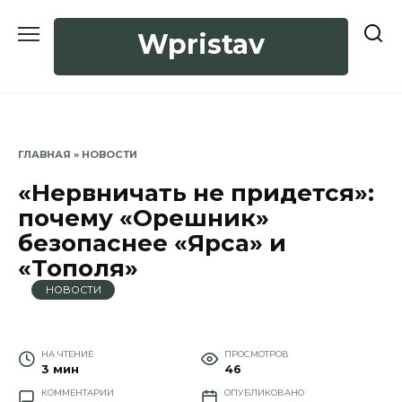
Перейти
к
Wpristav
содержанию
ГЛАВНАЯ
»
НОВОСТИ
«Нервничать не придется»:
почему «Орешник»
безопаснее «Ярса» и
«Тополя»
НОВОСТИ
НА ЧТЕНИЕ
ПРОСМОТРОВ
3 мин
46
КОММЕНТАРИИ
ОПУБЛИКОВАНО