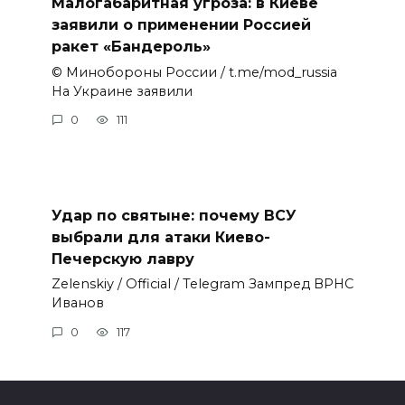
Малогабаритная угроза: в Киеве
заявили о применении Россией
ракет «Бандероль»
© Минобороны России / t.me/mod_russia
На Украине заявили
0
111
Удар по святыне: почему ВСУ
выбрали для атаки Киево-
Печерскую лавру
Zеlеnskiу / Оfficiаl / Telegram Зампред ВРНС
Иванов
0
117