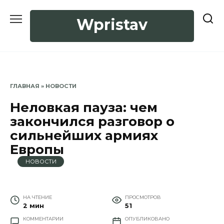
Перейти
к
Wpristav
содержанию
ГЛАВНАЯ
»
НОВОСТИ
Неловкая пауза: чем
закончился разговор о
сильнейших армиях
Европы
НОВОСТИ
НА ЧТЕНИЕ
ПРОСМОТРОВ
2 мин
51
КОММЕНТАРИИ
ОПУБЛИКОВАНО