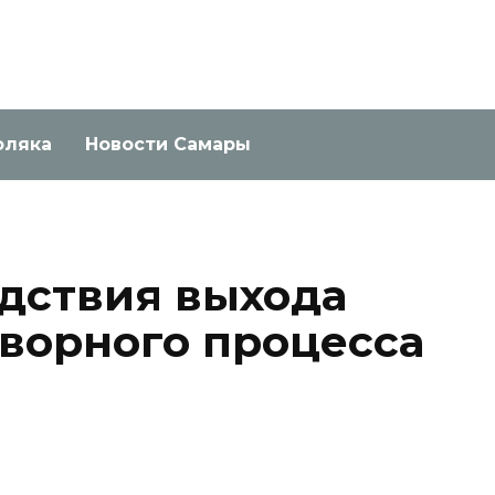
оляка
Новости Самары
дствия выхода
ворного процесса