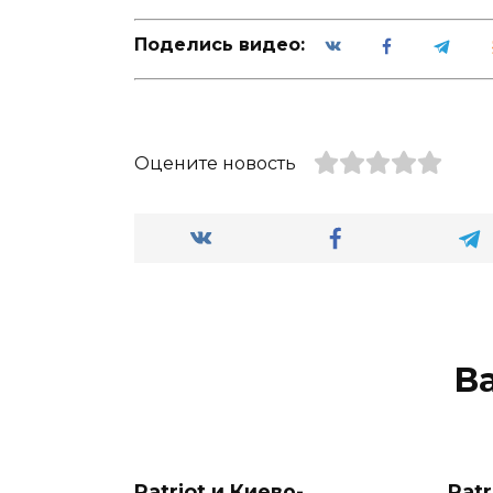
Поделись видео:
Оцените новость
В
Patriot и Киево-
Patr