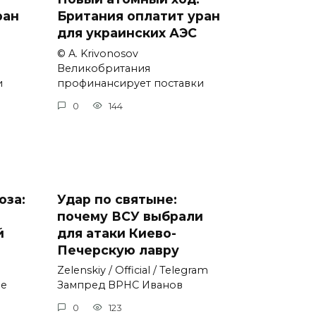
ран
Британия оплатит уран
для украинских АЭС
© A. Krivonosov
Великобритания
и
профинансирует поставки
0
144
оза:
Удар по святыне:
почему ВСУ выбрали
й
для атаки Киево-
Печерскую лавру
Zеlеnskiу / Оfficiаl / Telegram
не
Зампред ВРНС Иванов
0
123