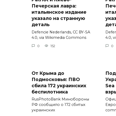
Печерская лавра:
Печ
итальянское издание
ита
указало на странную
ука
деталь
дет
Defencie Nederlands, CC BY-SA
Defen
4.0, via Wikimedia Commons
4.0, 
0
152
0
От Крыма до
Под
Подмосковья: ПВО
Укр
сбила 172 украинских
Sea 
беспилотника
взр
RusPhotoBank Минобороны
Офиц
РФ сообщило о 172 сбитых
Евро
украинских
comm