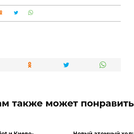
ам также может понравить
iot и Киево-
Новый атомный ход: