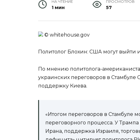
НА ЧТЕНИЕ
ПРОСМОТРОВ
1 мин
57
© whitehouse.gov
Политолог Блохин: США могут выйти 
По мнению политолога-американиста 
украинских переговоров в Стамбуле 
поддержку Киева.
«Итогом переговоров в Стамбуле мо
переговорного процесса. У Трампа 
Ирана, поддержка Израиля, торгов
дефицита»,цитирует политолога Р