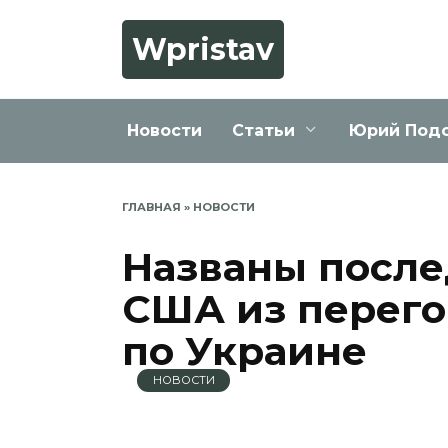
Перейти
к
Wpristav
содержанию
Новости
Статьи
Юрий Под
ГЛАВНАЯ
»
НОВОСТИ
Названы после
США из перего
по Украине
НОВОСТИ