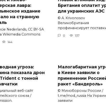
ерская лавра:
Британия оплатит у
льянское издание
для украинских АЭС
зало на странную
© A. Krivonosov
аль
Великобритания
профинансирует поставк
cie Nederlands, CC BY-SA
via Wikimedia Commons
0
137
144
водная угроза:
Малогабаритная угр
аина показала дрон
в Киеве заявили о
Trident с тонной
применении Россие
ывчатки
ракет «Бандероль»
иальный веб-сайт
© Минобороны России /
пейского союза /
t.me/mod_russia На Украи
ission.
заявили