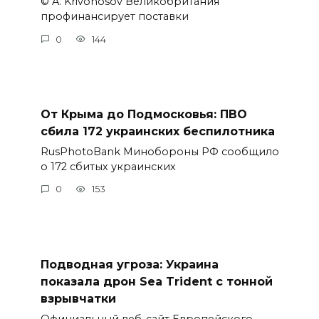
© A. Krivonosov Великобритания
профинансирует поставки
0
144
От Крыма до Подмосковья: ПВО
сбила 172 украинских беспилотника
RusPhotoBank Минобороны РФ сообщило
о 172 сбитых украинских
0
153
Подводная угроза: Украина
показала дрон Sea Trident с тонной
взрывчатки
Официальный веб-сайт Европейского