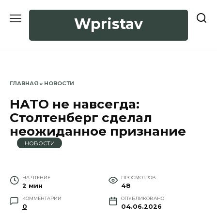
Перейти
к
Wpristav
содержанию
ГЛАВНАЯ
»
НОВОСТИ
НАТО не навсегда:
Столтенберг сделал
неожиданное признание
НОВОСТИ
НА ЧТЕНИЕ
ПРОСМОТРОВ
2 мин
48
КОММЕНТАРИИ
ОПУБЛИКОВАНО
0
04.06.2026