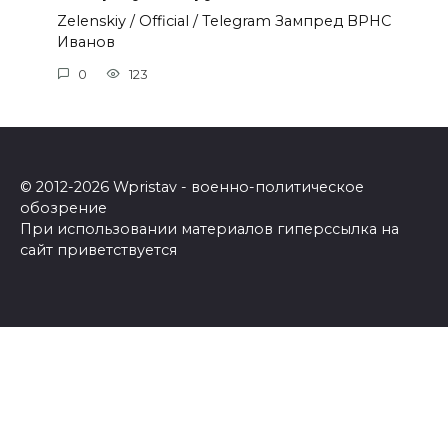
Zеlеnskiу / Оfficiаl / Telegram Зампред ВРНС
Иванов
0
123
© 2012-2026 Wpristav - военно-политическое
обозрение
При использовании материалов гиперссылка на
сайт приветствуется