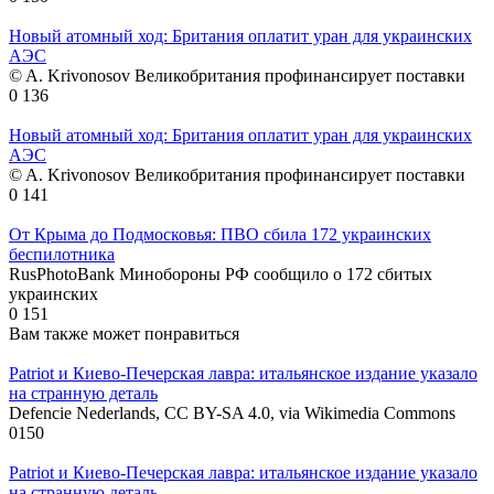
Новый атомный ход: Британия оплатит уран для украинских
АЭС
© A. Krivonosov Великобритания профинансирует поставки
0
136
Новый атомный ход: Британия оплатит уран для украинских
АЭС
© A. Krivonosov Великобритания профинансирует поставки
0
141
От Крыма до Подмосковья: ПВО сбила 172 украинских
беспилотника
RusPhotoBank Минобороны РФ сообщило о 172 сбитых
украинских
0
151
Вам также может понравиться
Patriot и Киево-Печерская лавра: итальянское издание указало
на странную деталь
Defencie Nederlands, CC BY-SA 4.0, via Wikimedia Commons
0
150
Patriot и Киево-Печерская лавра: итальянское издание указало
на странную деталь