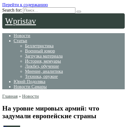
Перейти к содержанию
Search for:
Wpristav
Новости
Статьи
Беллетристика
Военный юмор
Загрузка материала
История, мемуары
Ликбез, обучение
Мнение, аналитика
Техника, оружие
Юрий Подоляка
Новости Самары
Главная
»
Новости
На уровне мировых армий: что
задумали европейские страны