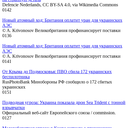
Defencie Nederlands, CC BY-SA 4.0, via Wikimedia Commons
0
142
Новый атомный ход: Британия оплатит уран для украинских
АЭС
© A. Krivonosov Великобритания профинансирует поставки
0
136
Новый атомный ход: Британия оплатит уран для украинских
АЭС
© A. Krivonosov Великобритания профинансирует поставки
0
141
От Крыма до Подмосковья: ПВО сбила 172 украинских
беспилотника
RusPhotoBank Минобороны РФ сообщило о 172 сбитых
украинских
0
151
Подводная угроза: Украина показала дрон Sea Trident с тонной
взрывчатки
Официальный веб-сайт Европейского союза / commission.
0
127