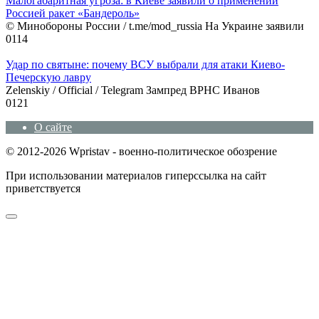
Малогабаритная угроза: в Киеве заявили о применении
Россией ракет «Бандероль»
© Минобороны России / t.me/mod_russia На Украине заявили
0
114
Удар по святыне: почему ВСУ выбрали для атаки Киево-
Печерскую лавру
Zеlеnskiу / Оfficiаl / Telegram Зампред ВРНС Иванов
0
121
О сайте
© 2012-2026 Wpristav - военно-политическое обозрение
При использовании материалов гиперссылка на сайт
приветствуется