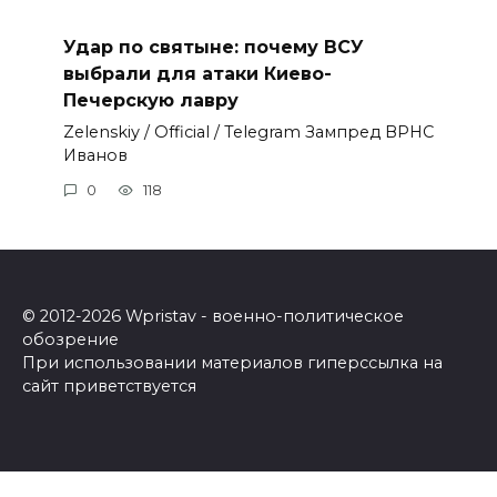
Удар по святыне: почему ВСУ
выбрали для атаки Киево-
Печерскую лавру
Zеlеnskiу / Оfficiаl / Telegram Зампред ВРНС
Иванов
0
118
© 2012-2026 Wpristav - военно-политическое
обозрение
При использовании материалов гиперссылка на
сайт приветствуется