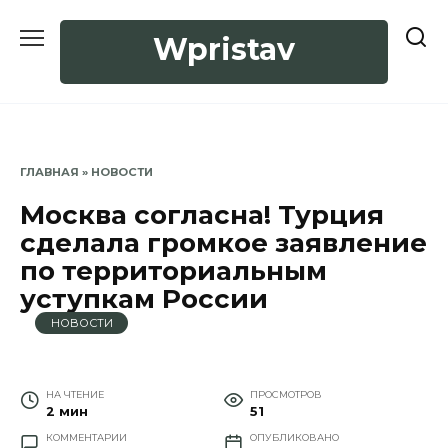
Перейти
к
Wpristav
содержанию
ГЛАВНАЯ
»
НОВОСТИ
Москва согласна! Турция
сделала громкое заявление
по территориальным
уступкам России
НОВОСТИ
НА ЧТЕНИЕ
ПРОСМОТРОВ
2 мин
51
КОММЕНТАРИИ
ОПУБЛИКОВАНО