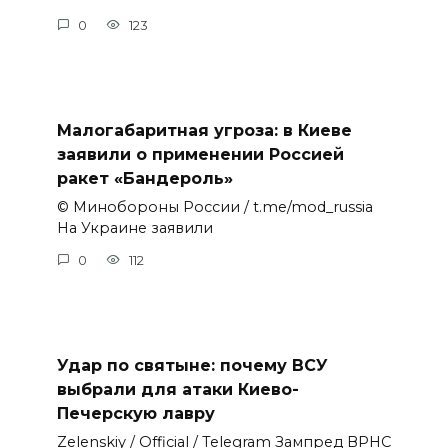
0
123
Малогабаритная угроза: в Киеве
заявили о применении Россией
ракет «Бандероль»
© Минобороны России / t.me/mod_russia
На Украине заявили
0
112
Удар по святыне: почему ВСУ
выбрали для атаки Киево-
Печерскую лавру
Zеlеnskiу / Оfficiаl / Telegram Зампред ВРНС