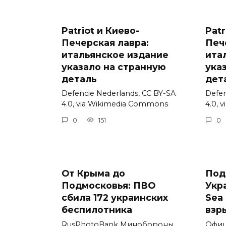
Patriot и Киево-
Patr
Печерская лавра:
Печ
итальянское издание
ита
указало на странную
ука
деталь
дет
Defencie Nederlands, CC BY-SA
Defen
4.0, via Wikimedia Commons
4.0, 
0
151
0
От Крыма до
Под
Подмосковья: ПВО
Укр
сбила 172 украинских
Sea 
беспилотника
взр
RusPhotoBank Минобороны
Офиц