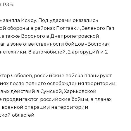
и РЭБ.
» заняла Искру. Под ударами оказались
й обороны в районах Полтавки, Зеленого Гая
, а также Вороного в Днепропетровской
аг в зоне ответственности бойцов «Востока»
нетехники, 8 автомобилей, 2 арторудий и 2
иктор Соболев, российские войска планируют
ниях после полного освобождения территории
евых действий в Сумской, Харьковской
е продвигаются российские бойцы, в планах
 военной операции на территории
кой областей.