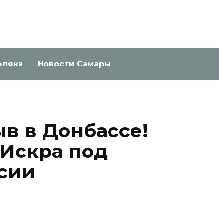
оляка
Новости Самары
в в Донбассе!
Искра под
сии