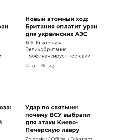
Новый атомный ход:
ран
Британия оплатит уран
для украинских АЭС
© A. Krivonosov
Великобритания
и
профинансирует поставки
0
142
оза:
Удар по святыне:
почему ВСУ выбрали
й
для атаки Киево-
Печерскую лавру
Zеlеnskiу / Оfficiаl / Telegram