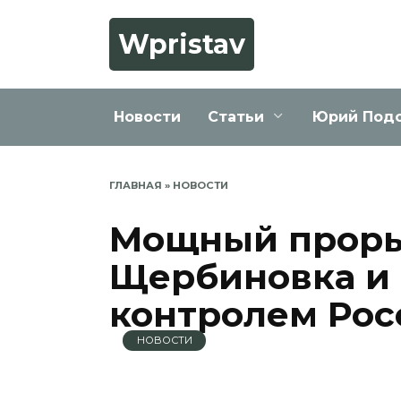
Перейти
к
Wpristav
содержанию
Новости
Статьи
Юрий Под
ГЛАВНАЯ
»
НОВОСТИ
Мощный проры
Щербиновка и 
контролем Рос
НОВОСТИ