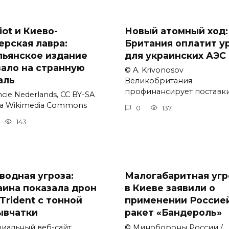
iot и Киево-
Новый атомный ход:
ерская лавра:
Британия оплатит у
льянское издание
для украинских АЭС
зало на странную
© A. Krivonosov
аль
Великобритания
профинансирует поставк
cie Nederlands, CC BY-SA
via Wikimedia Commons
0
137
143
водная угроза:
Малогабаритная угр
аина показала дрон
в Киеве заявили о
Trident с тонной
применении Россие
ывчатки
ракет «Бандероль»
иальный веб-сайт
© Минобороны России /