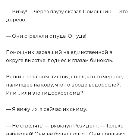
— Вижу! — через паузу сказал Помощник. — Это
дерево.
— Они стреляли оттуда! Оттуда!
Помощник, засевший на единственной в
округе высотке, поднес к глазам бинокль.
Ветки с остатком листвы, ствол, что-то черное,
налипшее на кору, что-то вроде водорослей.
Или… или это гидрокостюмы?
— Я вижу их, я сейчас их сниму…
— Не стрелять! — рявкнул Резидент. — Только
наблюдай! Они не будут долго… Они поплывут