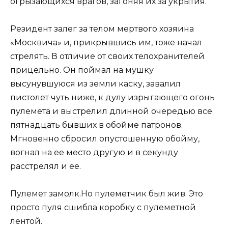
огрызающихся врагов, загоняя их за укрытия.
Резидент залег за телом мертвого хозяина
«Москвича» и, прикрывшись им, тоже начал
стрелять. В отличие от своих телохранителей
прицельно. Он поймал на мушку
высунувшуюся из земли каску, завалил
пистолет чуть ниже, к дулу изрыгающего огонь
пулемета и выстрелил длинной очередью все
пятнадцать бывших в обойме патронов.
Мгновенно сбросил опустошенную обойму,
вогнал на ее место другую и в секунду
расстрелял и ее.
Пулемет замолк.Но пулеметчик был жив. Это
просто пуля сшибла коробку с пулеметной
лентой.