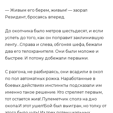
— Живым его берем, живым! — заорал
Резидент, бросаясь вперед.
До окопчика было метров шестьдесят, и если
успеть до того, как он поправит заклинившую
ленту…Справа и слева, обгоняя шефа, бежали
два его телохранителя. Они были моложе и
быстрее. И потому добежали первыми.
С разгона, не разбираясь, они всадили в окоп
по пол автоматных рожка. Наработанные в
боевых действиях инстинкты подсказали им
именно такое решение. Кто стреляет первым,
тот остается жив!..Пулеметчик сполз на дно
окопа.И этот ушел!Бой был выигран, но толку от
этого было чуть! Из трех потенциальных