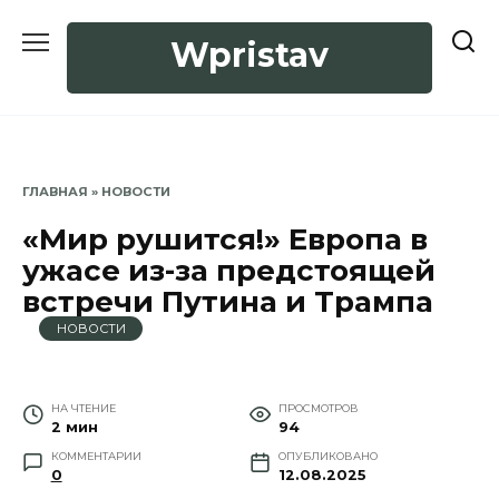
Перейти
к
Wpristav
содержанию
ГЛАВНАЯ
»
НОВОСТИ
«Мир рушится!» Европа в
ужасе из-за предстоящей
встречи Путина и Трампа
НОВОСТИ
НА ЧТЕНИЕ
ПРОСМОТРОВ
2 мин
94
КОММЕНТАРИИ
ОПУБЛИКОВАНО
0
12.08.2025