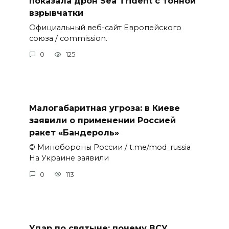
показала дрон Sea Trident с тонной
взрывчатки
Официальный веб-сайт Европейского
союза / commission.
0
125
Малогабаритная угроза: в Киеве
заявили о применении Россией
ракет «Бандероль»
© Минобороны России / t.me/mod_russia
На Украине заявили
0
113
Удар по святыне: почему ВСУ