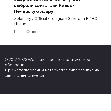
выбрали для атаки Киево-
Печерскую лавру
Zеlеnskiу / Оfficiаl / Telegram Зампред ВРНС
Иванов
0
118
© 2012-2026 Wpristav - военно-политическое
обозрение
При использовании материалов гиперссылка на
сайт приветствуется