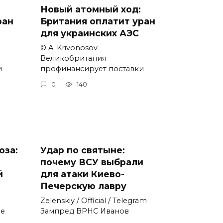
Новый атомный ход:
ран
Британия оплатит уран
для украинских АЭС
© A. Krivonosov
Великобритания
и
профинансирует поставки
0
140
оза:
Удар по святыне:
почему ВСУ выбрали
й
для атаки Киево-
Печерскую лавру
Zеlеnskiу / Оfficiаl / Telegram
не
Зампред ВРНС Иванов