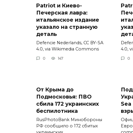
Patriot и Киево-
Patr
Печерская лавра:
Печ
итальянское издание
ита
указало на странную
ука
деталь
дет
Defencie Nederlands, CC BY-SA
Defen
4.0, via Wikimedia Commons
4.0, 
0
147
0
От Крыма до
Под
Подмосковья: ПВО
Укр
сбила 172 украинских
Sea 
беспилотника
взр
RusPhotoBank Минобороны
Офиц
РФ сообщило о 172 сбитых
Евро
украинских
comm