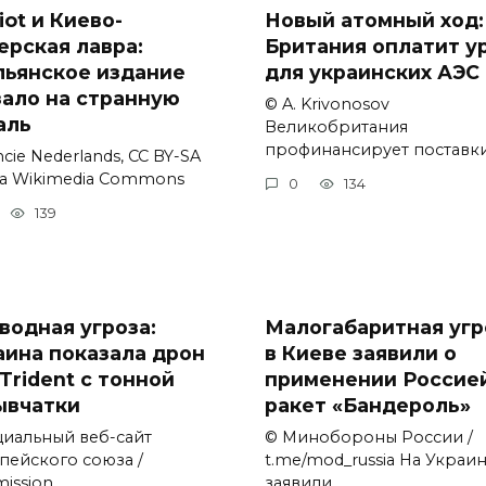
iot и Киево-
Новый атомный ход:
ерская лавра:
Британия оплатит у
льянское издание
для украинских АЭС
зало на странную
© A. Krivonosov
аль
Великобритания
профинансирует поставк
cie Nederlands, CC BY-SA
via Wikimedia Commons
0
134
139
водная угроза:
Малогабаритная угр
аина показала дрон
в Киеве заявили о
Trident с тонной
применении Россие
ывчатки
ракет «Бандероль»
иальный веб-сайт
© Минобороны России /
пейского союза /
t.me/mod_russia На Украи
ission.
заявили