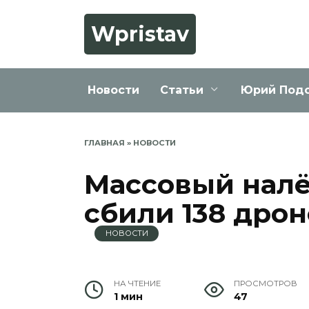
Перейти
к
Wpristav
содержанию
Новости
Статьи
Юрий Под
ГЛАВНАЯ
»
НОВОСТИ
Массовый налё
сбили 138 дро
НОВОСТИ
НА ЧТЕНИЕ
ПРОСМОТРОВ
1 мин
47