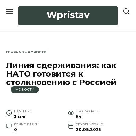
Перейти
к
Wpristav
содержанию
ГЛАВНАЯ
»
НОВОСТИ
Линия сдерживания: как
НАТО готовится к
столкновению с Россией
НОВОСТИ
НА ЧТЕНИЕ
ПРОСМОТРОВ
2 мин
54
КОММЕНТАРИИ
ОПУБЛИКОВАНО
0
20.08.2025