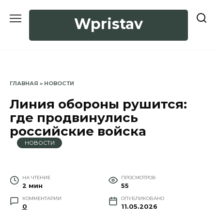
Перейти
к
Wpristav
содержанию
ГЛАВНАЯ
»
НОВОСТИ
Линия обороны рушится:
где продвинулись
российские войска
НОВОСТИ
НА ЧТЕНИЕ
ПРОСМОТРОВ
2 мин
55
КОММЕНТАРИИ
ОПУБЛИКОВАНО
0
11.05.2026