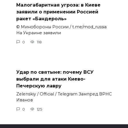
Малогабаритная угроза: в Киеве
заявили о применении Россией
ракет «Бандероль»
© Минобороны России / t.me/mod_russia
На Украине заявили
0
118
Удар по святыне: почему ВСУ
выбрали для атаки Киево-
Печерскую лавру
Zеlеnskiу / Оfficiаl / Telegram Зампред ВРНС
Иванов
0
125