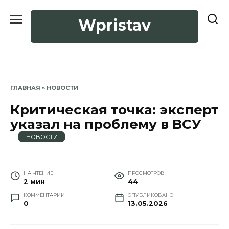
Перейти
к
Wpristav
содержанию
ГЛАВНАЯ
»
НОВОСТИ
Критическая точка: эксперт
указал на проблему в ВСУ
НОВОСТИ
НА ЧТЕНИЕ
ПРОСМОТРОВ
2 мин
44
КОММЕНТАРИИ
ОПУБЛИКОВАНО
0
13.05.2026