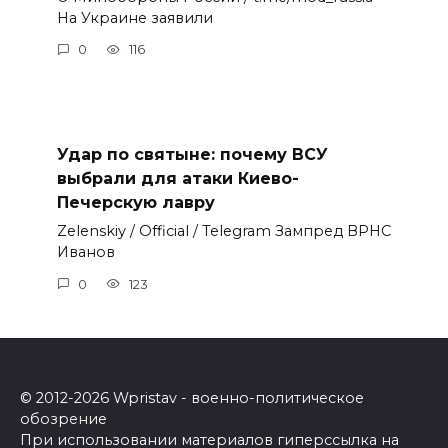
На Украине заявили
0
116
Удар по святыне: почему ВСУ
выбрали для атаки Киево-
Печерскую лавру
Zеlеnskiу / Оfficiаl / Telegram Зампред ВРНС
Иванов
0
123
© 2012-2026 Wpristav - военно-политическое
обозрение
При использовании материалов гиперссылка на