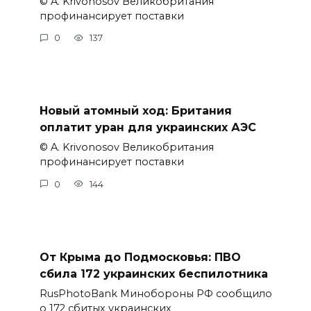
© A. Krivonosov Великобритания
профинансирует поставки
0
137
Новый атомный ход: Британия
оплатит уран для украинских АЭС
© A. Krivonosov Великобритания
профинансирует поставки
0
144
От Крыма до Подмосковья: ПВО
сбила 172 украинских беспилотника
RusPhotoBank Минобороны РФ сообщило
о 172 сбитых украинских