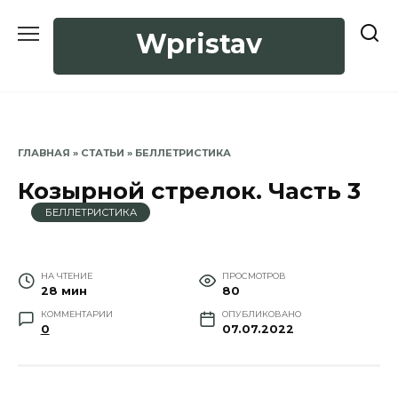
Перейти
к
Wpristav
содержанию
ГЛАВНАЯ
»
СТАТЬИ
»
БЕЛЛЕТРИСТИКА
Козырной стрелок. Часть 3
БЕЛЛЕТРИСТИКА
НА ЧТЕНИЕ
ПРОСМОТРОВ
28 мин
80
КОММЕНТАРИИ
ОПУБЛИКОВАНО
0
07.07.2022