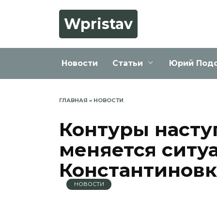
Перейти
к
Wpristav
содержанию
Новости
Статьи
Юрий Под
ГЛАВНАЯ
»
НОВОСТИ
Контуры насту
меняется ситу
Константинов
НОВОСТИ