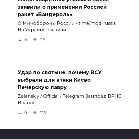
заявили о применении Россией
ракет «Бандероль»
© Минобороны России / t.me/mod_russia
На Украине заявили
0
116
Удар по святыне: почему ВСУ
выбрали для атаки Киево-
Печерскую лавру
Zеlеnskiу / Оfficiаl / Telegram Зампред ВРНС
Иванов
0
123