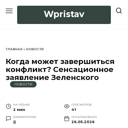
Перейти
к
Wpristav
содержанию
ГЛАВНАЯ
»
НОВОСТИ
Когда может завершиться
конфликт? Сенсационное
заявление Зеленского
НОВОСТИ
НА ЧТЕНИЕ
ПРОСМОТРОВ
2 мин
41
КОММЕНТАРИИ
ОПУБЛИКОВАНО
0
26.05.2026