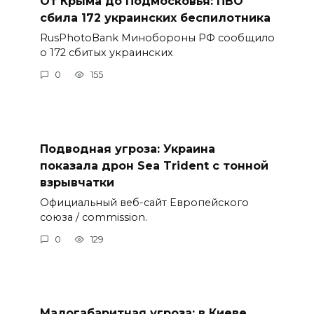
От Крыма до Подмосковья: ПВО
сбила 172 украинских беспилотника
RusPhotoBank Минобороны РФ сообщило
о 172 сбитых украинских
0
155
Подводная угроза: Украина
показала дрон Sea Trident с тонной
взрывчатки
Официальный веб-сайт Европейского
союза / commission.
0
129
Малогабаритная угроза: в Киеве