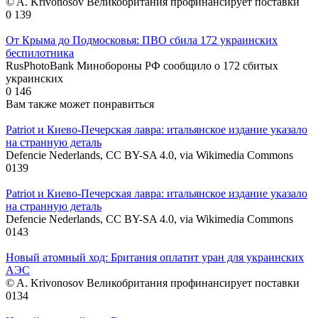
© A. Krivonosov Великобритания профинансирует поставки
0
139
От Крыма до Подмосковья: ПВО сбила 172 украинских
беспилотника
RusPhotoBank Минобороны РФ сообщило о 172 сбитых
украинских
0
146
Вам также может понравиться
Patriot и Киево-Печерская лавра: итальянское издание указало
на странную деталь
Defencie Nederlands, CC BY-SA 4.0, via Wikimedia Commons
0
139
Patriot и Киево-Печерская лавра: итальянское издание указало
на странную деталь
Defencie Nederlands, CC BY-SA 4.0, via Wikimedia Commons
0
143
Новый атомный ход: Британия оплатит уран для украинских
АЭС
© A. Krivonosov Великобритания профинансирует поставки
0
134