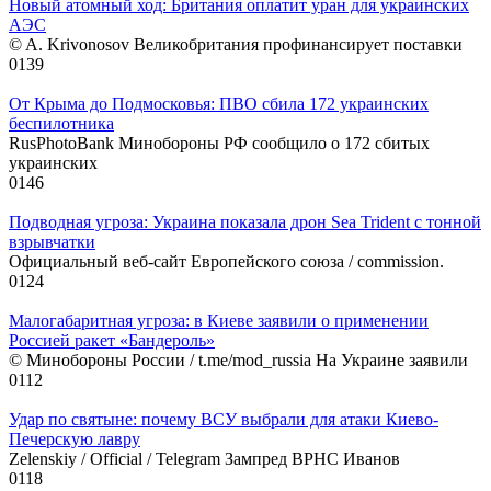
Новый атомный ход: Британия оплатит уран для украинских
АЭС
© A. Krivonosov Великобритания профинансирует поставки
0
139
От Крыма до Подмосковья: ПВО сбила 172 украинских
беспилотника
RusPhotoBank Минобороны РФ сообщило о 172 сбитых
украинских
0
146
Подводная угроза: Украина показала дрон Sea Trident с тонной
взрывчатки
Официальный веб-сайт Европейского союза / commission.
0
124
Малогабаритная угроза: в Киеве заявили о применении
Россией ракет «Бандероль»
© Минобороны России / t.me/mod_russia На Украине заявили
0
112
Удар по святыне: почему ВСУ выбрали для атаки Киево-
Печерскую лавру
Zеlеnskiу / Оfficiаl / Telegram Зампред ВРНС Иванов
0
118