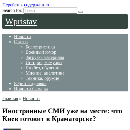
Перейти к содержанию
Search for:
Wpristav
Новости
Статьи
Беллетристика
Военный юмор
Загрузка материала
История, мемуары
Ликбез, обучение
Мнение, аналитика
Техника, оружие
Юрий Подоляка
Новости Самары
Главная
»
Новости
Иностранные СМИ уже на месте: что
Киев готовит в Краматорске?