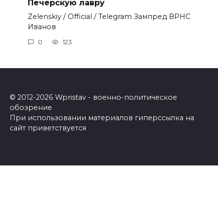
Печерскую лавру
Zеlеnskiу / Оfficiаl / Telegram Зампред ВРНС
Иванов
0
123
© 2012-2026 Wpristav - военно-политическое
обозрение
При использовании материалов гиперссылка на
сайт приветствуется