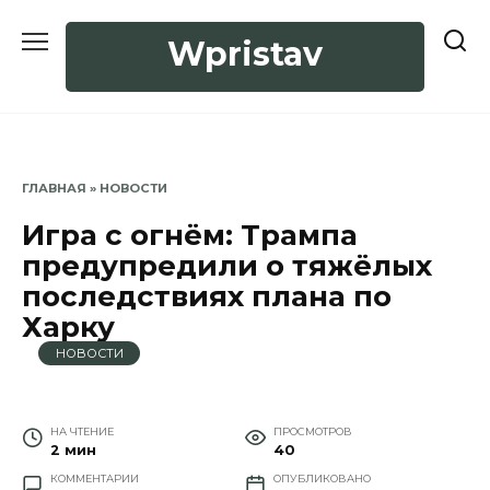
Перейти
к
Wpristav
содержанию
ГЛАВНАЯ
»
НОВОСТИ
Игра с огнём: Трампа
предупредили о тяжёлых
последствиях плана по
Харку
НОВОСТИ
НА ЧТЕНИЕ
ПРОСМОТРОВ
2 мин
40
КОММЕНТАРИИ
ОПУБЛИКОВАНО