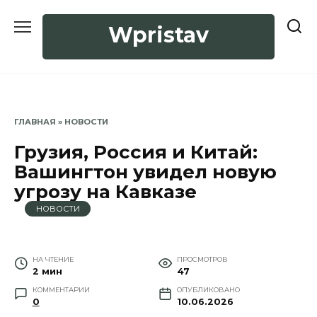
Перейти
к
Wpristav
содержанию
ГЛАВНАЯ
»
НОВОСТИ
Грузия, Россия и Китай:
Вашингтон увидел новую
угрозу на Кавказе
НОВОСТИ
НА ЧТЕНИЕ
ПРОСМОТРОВ
2 мин
47
КОММЕНТАРИИ
ОПУБЛИКОВАНО
0
10.06.2026