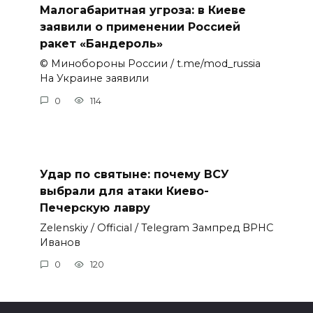
Малогабаритная угроза: в Киеве
заявили о применении Россией
ракет «Бандероль»
© Минобороны России / t.me/mod_russia
На Украине заявили
0
114
Удар по святыне: почему ВСУ
выбрали для атаки Киево-
Печерскую лавру
Zеlеnskiу / Оfficiаl / Telegram Зампред ВРНС
Иванов
0
120