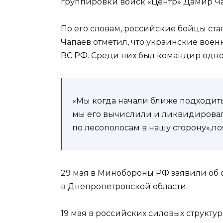
группировки войск «Центр» Дамир Ча
По его словам, российские бойцы ст
Чапаев отметил, что украинские вое
ВС РФ. Среди них был командир одно
«Мы когда начали ближе подходить
мы его вычислили и ликвидировал
по лесополосам в нашу сторону»,по
29 мая в Минобороны РФ заявили об
в Днепропетровской области.
19 мая в российских силовых структу