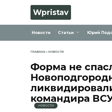
Перейти
к
Wpristav
содержанию
Новости
Статьи
Юрий Под
ГЛАВНАЯ
»
НОВОСТИ
Форма не спасл
Новоподгород
ликвидировали
командира ВС
НОВОСТИ