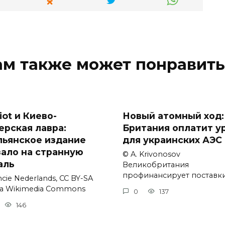
ам также может понравить
iot и Киево-
Новый атомный ход:
ерская лавра:
Британия оплатит у
льянское издание
для украинских АЭС
зало на странную
© A. Krivonosov
аль
Великобритания
профинансирует поставк
cie Nederlands, CC BY-SA
via Wikimedia Commons
0
137
146