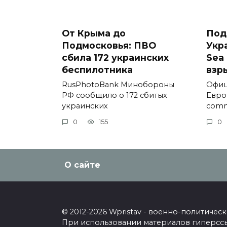
От Крыма до
Под
Подмосковья: ПВО
Укр
сбила 172 украинских
Sea 
беспилотника
взр
RusPhotoBank Минобороны
Офиц
РФ сообщило о 172 сбитых
Евро
украинских
comm
0
155
0
О сайте
© 2012-2026 Wpristav - военно-политиче
При использовании материалов гиперссыл