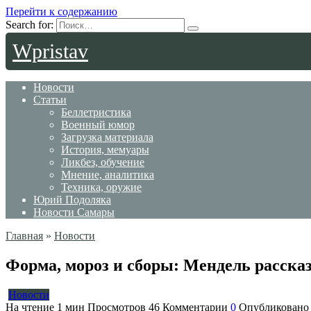
Перейти к содержанию
Search for:
Wpristav
Новости
Статьи
Беллетристика
Военный юмор
Загрузка материала
История, мемуары
Ликбез, обучение
Мнение, аналитика
Техника, оружие
Юрий Подоляка
Новости Самары
Главная
»
Новости
Форма, мороз и сборы: Мендель расска
Новости
На чтение
1 мин
Просмотров
46
Комментарии
0
Опубликовано