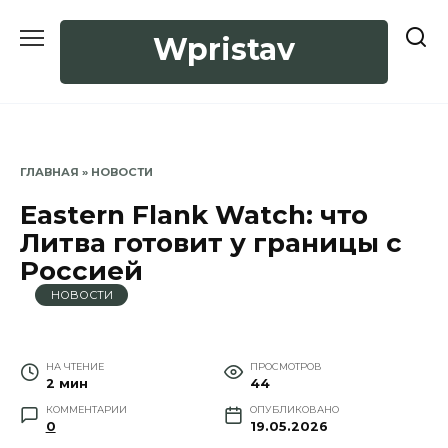
Перейти
к
Wpristav
содержанию
ГЛАВНАЯ
»
НОВОСТИ
Eastern Flank Watch: что
Литва готовит у границы с
Россией
НОВОСТИ
НА ЧТЕНИЕ
ПРОСМОТРОВ
2 мин
44
КОММЕНТАРИИ
ОПУБЛИКОВАНО
0
19.05.2026