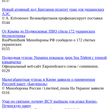
0
137
Новый атомный ход: Британия оплатит уран для украинских
АЭС
© A. Krivonosov Великобритания профинансирует поставки
0
144
От Крыма до Подмосковья: ПВО сбила 172 украинских
беспилотника
RusPhotoBank Минобороны РФ сообщило о 172 сбитых
украинских
0
155
Подводная угроза: Украина показала дрон Sea Trident с тонной
взрывчатки
Официальный веб-сайт Европейского союза / commission.
0
129
Малогабаритная угроза: в Киеве заявили о применении
Россией ракет «Бандероль»
© Минобороны России / t.me/mod_russia На Украине заявили
0
116
Удар по святыне: почему ВСУ выбрали для атаки Киево-
Печерскую лавру