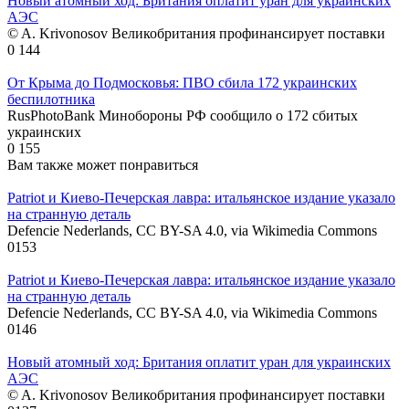
Новый атомный ход: Британия оплатит уран для украинских
АЭС
© A. Krivonosov Великобритания профинансирует поставки
0
144
От Крыма до Подмосковья: ПВО сбила 172 украинских
беспилотника
RusPhotoBank Минобороны РФ сообщило о 172 сбитых
украинских
0
155
Вам также может понравиться
Patriot и Киево-Печерская лавра: итальянское издание указало
на странную деталь
Defencie Nederlands, CC BY-SA 4.0, via Wikimedia Commons
0
153
Patriot и Киево-Печерская лавра: итальянское издание указало
на странную деталь
Defencie Nederlands, CC BY-SA 4.0, via Wikimedia Commons
0
146
Новый атомный ход: Британия оплатит уран для украинских
АЭС
© A. Krivonosov Великобритания профинансирует поставки