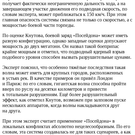
получает фактически неограниченную дальность хода, а на
завершающем участке движения его подводная скорость, по
словам эксперта, может приближаться к 150 км/ч. При этом
главная опасность системы связана не только со скоростью, а с
мощностью боевой части торпеды.
По оценке Кнутова, боевой заряд «Посейдона» может иметь
разную конфигурацию, однако западные оценки допускают
мощность до двух мегатонн. Он назвал такой боеприпас
крайне мощным и отметил, что подводный ядерный взрыв
подобного уровня способен вызвать разрушительные цунами.
Эксперт пояснил, что особенно тяжёлые последствия такая
волна может иметь для крупных городов, расположенных
в устьях рек. В качестве примеров он привёл Лондон
и Париж: по его словам, гигантская волна способна пройти
вверх по руслу на десятки километров и привести
к тотальным разрушениям. Ещё более разрушительный
эффект, как отметил Кнутов, возможен при залповом пуске
нескольких аппаратов, когда волны накладываются друг
на друга.
При этом эксперт считает применение «Посейдона» в
локальных конфликтах абсолютно нецелесообразным. По его
словам, эта система создавалась не для таких сценариев, а как