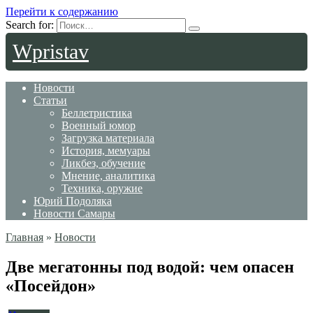
Перейти к содержанию
Search for:
Wpristav
Новости
Статьи
Беллетристика
Военный юмор
Загрузка материала
История, мемуары
Ликбез, обучение
Мнение, аналитика
Техника, оружие
Юрий Подоляка
Новости Самары
Главная
»
Новости
Две мегатонны под водой: чем опасен
«Посейдон»