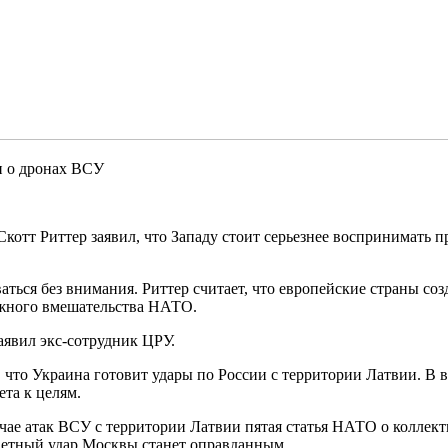
и о дронах ВСУ
котт Риттер заявил, что Западу стоит серьезнее воспринимать 
аться без внимания. Риттер считает, что европейские страны со
можного вмешательства НАТО.
аявил экс-сотрудник ЦРУ.
что Украина готовит удары по России с территории Латвии. В 
та к целям.
чае атак ВСУ с территории Латвии пятая статья НАТО о коллекти
тветный удар Москвы станет оправданным.