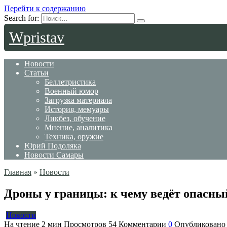
Перейти к содержанию
Search for:
Wpristav
Новости
Статьи
Беллетристика
Военный юмор
Загрузка материала
История, мемуары
Ликбез, обучение
Мнение, аналитика
Техника, оружие
Юрий Подоляка
Новости Самары
Главная
»
Новости
Дроны у границы: к чему ведёт опасн
Новости
На чтение
2 мин
Просмотров
54
Комментарии
0
Опубликовано