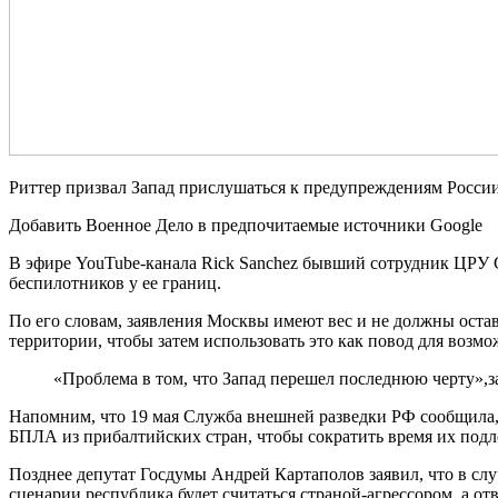
Риттер призвал Запад прислушаться к предупреждениям Росси
Добавить Военное Дело в предпочитаемые источники Google
В эфире YouTube-канала Rick Sanchez бывший сотрудник ЦРУ С
беспилотников у ее границ.
По его словам, заявления Москвы имеют вес и не должны остав
территории, чтобы затем использовать это как повод для воз
«Проблема в том, что Запад перешел последнюю черту»,з
Напомним, что 19 мая Служба внешней разведки РФ сообщила, 
БПЛА из прибалтийских стран, чтобы сократить время их подле
Позднее депутат Госдумы Андрей Картаполов заявил, что в слу
сценарии республика будет считаться страной-агрессором, а о