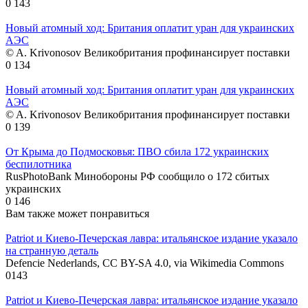
0
143
Новый атомный ход: Британия оплатит уран для украинских
АЭС
© A. Krivonosov Великобритания профинансирует поставки
0
134
Новый атомный ход: Британия оплатит уран для украинских
АЭС
© A. Krivonosov Великобритания профинансирует поставки
0
139
От Крыма до Подмосковья: ПВО сбила 172 украинских
беспилотника
RusPhotoBank Минобороны РФ сообщило о 172 сбитых
украинских
0
146
Вам также может понравиться
Patriot и Киево-Печерская лавра: итальянское издание указало
на странную деталь
Defencie Nederlands, CC BY-SA 4.0, via Wikimedia Commons
0
143
Patriot и Киево-Печерская лавра: итальянское издание указало