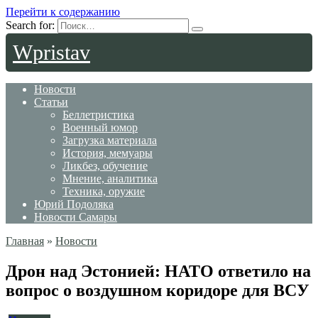
Перейти к содержанию
Search for:
Wpristav
Новости
Статьи
Беллетристика
Военный юмор
Загрузка материала
История, мемуары
Ликбез, обучение
Мнение, аналитика
Техника, оружие
Юрий Подоляка
Новости Самары
Главная
»
Новости
Дрон над Эстонией: НАТО ответило на
вопрос о воздушном коридоре для ВСУ