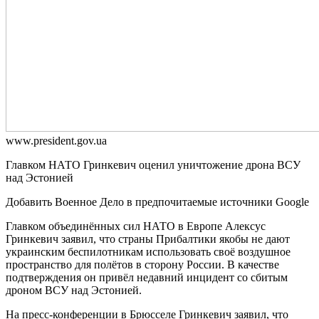
www.prеsidеnt.gоv.uа
Главком НАТО Гринкевич оценил уничтожение дрона ВСУ
над Эстонией
Добавить Военное Дело в предпочитаемые источники Google
Главком объединённых сил НАТО в Европе Алексус
Гринкевич заявил, что страны Прибалтики якобы не дают
украинским беспилотникам использовать своё воздушное
пространство для полётов в сторону России. В качестве
подтверждения он привёл недавний инцидент со сбитым
дроном ВСУ над Эстонией.
На пресс-конференции в Брюсселе Гринкевич заявил, что