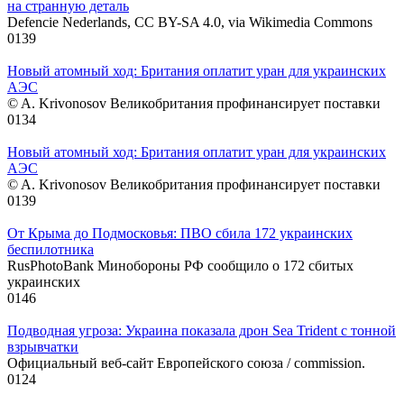
на странную деталь
Defencie Nederlands, CC BY-SA 4.0, via Wikimedia Commons
0
139
Новый атомный ход: Британия оплатит уран для украинских
АЭС
© A. Krivonosov Великобритания профинансирует поставки
0
134
Новый атомный ход: Британия оплатит уран для украинских
АЭС
© A. Krivonosov Великобритания профинансирует поставки
0
139
От Крыма до Подмосковья: ПВО сбила 172 украинских
беспилотника
RusPhotoBank Минобороны РФ сообщило о 172 сбитых
украинских
0
146
Подводная угроза: Украина показала дрон Sea Trident с тонной
взрывчатки
Официальный веб-сайт Европейского союза / commission.
0
124