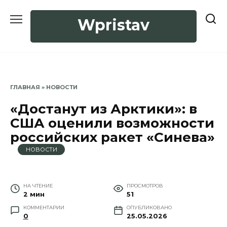
Перейти
к
Wpristav
содержанию
ГЛАВНАЯ
»
НОВОСТИ
«Достанут из Арктики»: в
США оценили возможности
российских ракет «Синева»
НОВОСТИ
НА ЧТЕНИЕ
ПРОСМОТРОВ
2 мин
51
КОММЕНТАРИИ
ОПУБЛИКОВАНО
0
25.05.2026