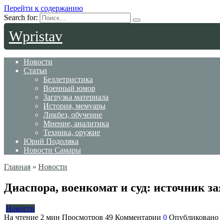
Перейти к содержанию
Search for:
Wpristav
Новости
Статьи
Беллетристика
Военный юмор
Загрузка материала
История, мемуары
Ликбез, обучение
Мнение, аналитика
Техника, оружие
Юрий Подоляка
Новости Самары
Главная
»
Новости
Диаспора, военкомат и суд: источник з
Новости
На чтение
2 мин
Просмотров
49
Комментарии
0
Опубликовано