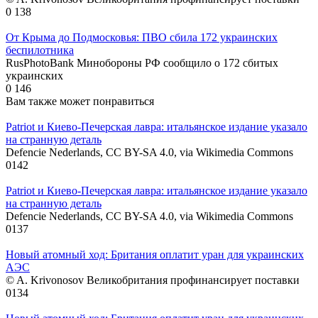
0
138
От Крыма до Подмосковья: ПВО сбила 172 украинских
беспилотника
RusPhotoBank Минобороны РФ сообщило о 172 сбитых
украинских
0
146
Вам также может понравиться
Patriot и Киево-Печерская лавра: итальянское издание указало
на странную деталь
Defencie Nederlands, CC BY-SA 4.0, via Wikimedia Commons
0
142
Patriot и Киево-Печерская лавра: итальянское издание указало
на странную деталь
Defencie Nederlands, CC BY-SA 4.0, via Wikimedia Commons
0
137
Новый атомный ход: Британия оплатит уран для украинских
АЭС
© A. Krivonosov Великобритания профинансирует поставки
0
134