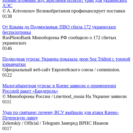
Новый атомный ход: Британия оплатит уран для украинских
АЭС
© A. Krivonosov Великобритания профинансирует поставки
0
138
От Крыма до Подмосковья: ПВО сбила 172 украинских
беспилотника
RusPhotoBank Минобороны РФ сообщило о 172 сбитых
украинских
0
146
Подводная угроза: Украина показала дрон Sea Trident с тонной
взрывчатки
Официальный веб-сайт Европейского союза / commission.
0
122
Малогабаритная угроза: в Киеве заявили о применении
Россией ракет «Бандероль»
© Минобороны России / t.me/mod_russia На Украине заявили
0
111
Удар по святыне: почему ВСУ выбрали для атаки Киево-
Печерскую лавру
Zеlеnskiу / Оfficiаl / Telegram Зампред ВРНС Иванов
0
117