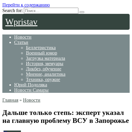
Перейти к содержанию
Search for:
Wpristav
Новости
Статьи
Беллетристика
Военный юмор
Загрузка материала
История, мемуары
Ликбез, обучение
Мнение, аналитика
Техника, оружие
Юрий Подоляка
Новости Самары
Главная
»
Новости
Дальше только степь: эксперт указал
на главную проблему ВСУ в Запорожье