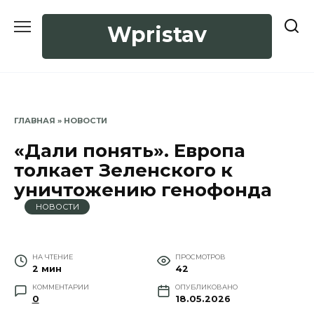
Перейти
к
Wpristav
содержанию
ГЛАВНАЯ
»
НОВОСТИ
«Дали понять». Европа
толкает Зеленского к
уничтожению генофонда
НОВОСТИ
НА ЧТЕНИЕ
ПРОСМОТРОВ
2 мин
42
КОММЕНТАРИИ
ОПУБЛИКОВАНО
0
18.05.2026