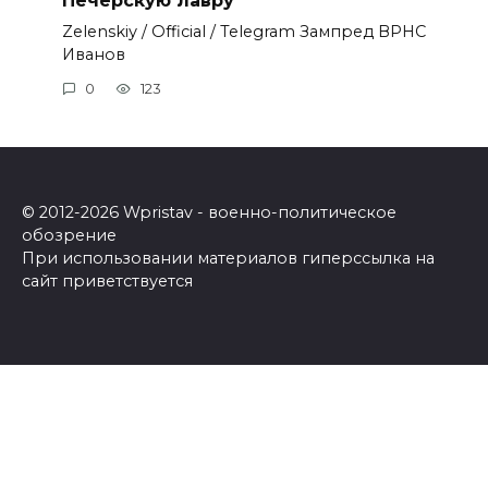
Zеlеnskiу / Оfficiаl / Telegram Зампред ВРНС
Иванов
0
123
© 2012-2026 Wpristav - военно-политическое
обозрение
При использовании материалов гиперссылка на
сайт приветствуется