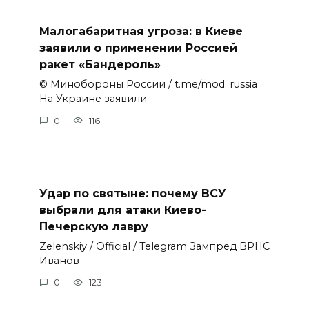
Малогабаритная угроза: в Киеве
заявили о применении Россией
ракет «Бандероль»
© Минобороны России / t.me/mod_russia
На Украине заявили
0
116
Удар по святыне: почему ВСУ
выбрали для атаки Киево-
Печерскую лавру
Zеlеnskiу / Оfficiаl / Telegram Зампред ВРНС
Иванов
0
123